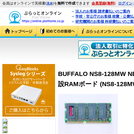
会員はオンラインで見積書(
)を
無料で作成
できます
会員登録(無料)
ログイン
見本
法人のお客様 請求書払いのご案内
学校・官公庁のお客様 校費・公費
研究機関のお客様 科研費払いのご案
BUFFALO NS8-128MW 
設RAMボード (NS8-128M