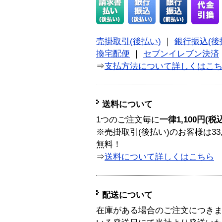
売掛取引(後払い)
｜
銀行振込(後
換宅配便
｜
セブンイレブン決済
⇒
支払方法について詳しくはこ
送料について
1つのご注文毎に
一律1,100円(税
※売掛取引(後払い)のお客様は33
無料！
⇒
送料について詳しくはこちら
配送について
在庫がある場合のご注文につき