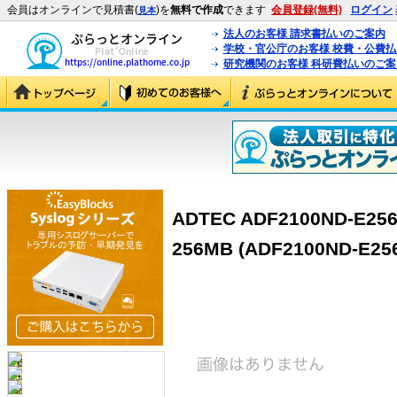
会員はオンラインで見積書(
)を
無料で作成
できます
会員登録(無料)
ログイン
見本
法人のお客様 請求書払いのご案内
学校・官公庁のお客様 校費・公費
研究機関のお客様 科研費払いのご案
ADTEC ADF2100ND-E2
256MB (ADF2100ND-E25