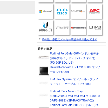
その他、多数のメーカー商品を取り扱ってます
注目の商品
Fortinet FortiGate-60Fバンドルモデル
(初年度先出しセンドバック保守付)
(FG-60F-BDL-US)
Hewlett-Packard HP LCD 8500 コンソ
ール (AF642A)
IBM Flex System コンソール・ブレイ
クアウト・ケーブル (81Y5286)
Fortinet Rack Mount Tray
(FortiGate40F/50E/60E/60F/61F/80E/8
0F/FS-108E) (SP-RACKTRAY-02)
Fortinet FortiGate-80F バンドルモデル