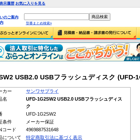
表示履歴
お気に入りを見る
払いのご案内
内
型番まとめ検索»
W2 USB2.0 USBフラッシュディスク (UFD-1
ーカー
サンワサプライ
品名
UFD-1G2SW2 USB2.0 USBフラッシュディス
ク
番
UFD-1G2SW2
証条件
メーカー保証
ANコード
4969887531648
品について
特定商取引法に基づく表示