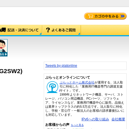
Tweets by platonline
G2SW2)
ぷらっとオンラインについて
ぷらっとホーム株式会社
が運用する、法人取
引に特化した「業務用IT機器専門の調達支援
サイト」です。
1999年よりネットワーク機器、サーバ、スト
レージ、パソコン周辺機器、PCパーツ、ソフトウェ
ア、ライセンスなど、業務用IT機器中心に販売。品揃え
は業界トップクラスの約5.5万点です。法人取引に特化
し、学校・官公庁・一般法人のお客様の請求書後払いに
も対応しています。
IPv6への取り組み
会社概要
お客様からの声
もっと見る