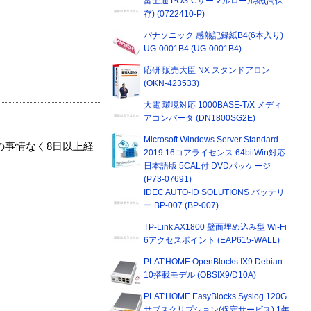
富士通 POS-Cサーマルロール紙(高保
存) (0722410-P)
パナソニック 感熱記録紙B4(6本入り)
UG-0001B4 (UG-0001B4)
応研 販売大臣 NX スタンドアロン
(OKN-423533)
大電 環境対応 1000BASE-T/X メディ
アコンバータ (DN1800SG2E)
Microsoft Windows Server Standard
の事情なく8日以上経
2019 16コアライセンス 64bitWin対応
日本語版 5CAL付 DVDパッケージ
(P73-07691)
IDEC AUTO-ID SOLUTIONS バッテリ
ー BP-007 (BP-007)
TP-Link AX1800 壁面埋め込み型 Wi-Fi
6アクセスポイント (EAP615-WALL)
PLAT'HOME OpenBlocks IX9 Debian
10搭載モデル (OBSIX9/D10A)
PLAT'HOME EasyBlocks Syslog 120G
サブスクリプション(保守サービス) 1年