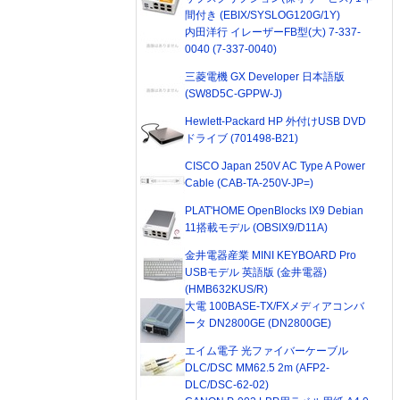
間付き (EBIX/SYSLOG120G/1Y)
内田洋行 イレーザーFB型(大) 7-337-
0040 (7-337-0040)
三菱電機 GX Developer 日本語版
(SW8D5C-GPPW-J)
Hewlett-Packard HP 外付けUSB DVD
ドライブ (701498-B21)
CISCO Japan 250V AC Type A Power
Cable (CAB-TA-250V-JP=)
PLAT'HOME OpenBlocks IX9 Debian
11搭載モデル (OBSIX9/D11A)
金井電器産業 MINI KEYBOARD Pro
USBモデル 英語版 (金井電器)
(HMB632KUS/R)
大電 100BASE-TX/FXメディアコンバ
ータ DN2800GE (DN2800GE)
エイム電子 光ファイバーケーブル
DLC/DSC MM62.5 2m (AFP2-
DLC/DSC-62-02)