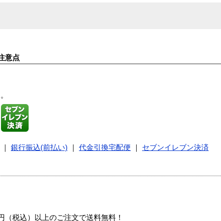
注意点
す。
｜
銀行振込(前払い)
｜
代金引換宅配便
｜
セブンイレブン決済
00円（税込）以上のご注文で送料無料！