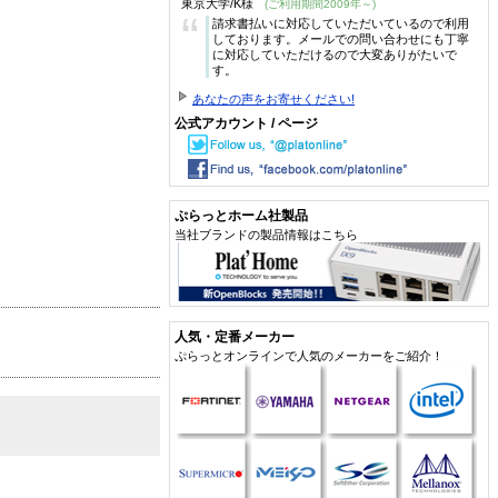
東京大学/K様
(ご利用期間2009年～)
“
請求書払いに対応していただいているので利用
しております。メールでの問い合わせにも丁寧
に対応していただけるので大変ありがたいで
す。
あなたの声をお寄せください!
公式アカウント / ページ
ぷらっとホーム社製品
当社ブランドの製品情報はこちら
人気・定番メーカー
ぷらっとオンラインで人気のメーカーをご紹介！