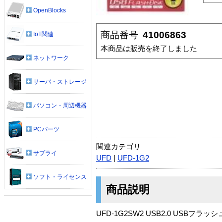
OpenBlocks
商品番号
41006863
IoT関連
本商品は販売を終了しました
ネットワーク
サーバ・ストレージ
パソコン・周辺機器
PCパーツ
関連カテゴリ
サプライ
UFD
|
UFD-1G2
ソフト・ライセンス
商品説明
UFD-1G2SW2 USB2.0 USBフラ