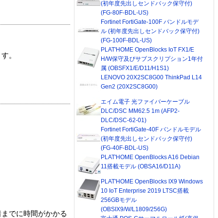
(初年度先出しセンドバック保守付)
(FG-80F-BDL-US)
Fortinet FortiGate-100F バンドルモデ
ル (初年度先出しセンドバック保守付)
(FG-100F-BDL-US)
PLAT'HOME OpenBlocks IoT FX1/E
ます。
H/W保守及びサブスクリプション1年付
属 (OBSFX1/E/D11/H1S1)
LENOVO 20X2SC8G00 ThinkPad L14
Gen2 (20X2SC8G00)
エイム電子 光ファイバーケーブル
DLC/DSC MM62.5 1m (AFP2-
DLC/DSC-62-01)
Fortinet FortiGate-40F バンドルモデル
(初年度先出しセンドバック保守付)
(FG-40F-BDL-US)
PLAT'HOME OpenBlocks A16 Debian
11搭載モデル (OBSA16/D11A)
PLAT'HOME OpenBlocks IX9 Windows
10 IoT Enterprise 2019 LTSC搭載
256GBモデル
(OBSIX9/W/L1809/256G)
着までに時間がかかる