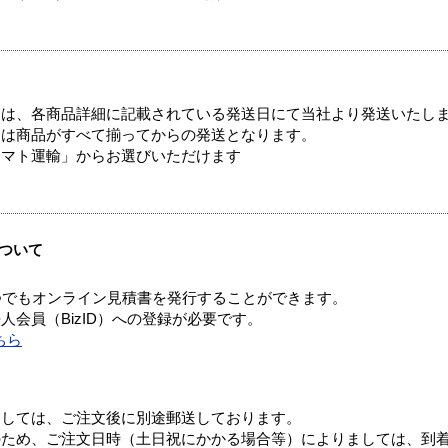
ては、各商品詳細に記載されている発送日にて当社より発送いたし
送は商品がすべて揃ってからの発送となります。
ヤマト運輸」からお選びいただけます
ついて
つでもオンライン見積書を発行することができます。
会員（BizID）への登録が必要です。
ちら
ましては、ご注文後に別途郵送しております。
のため、ご注文日時（土日祝にかかる場合等）によりましては、到