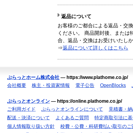
返品について
お客様のご都合による返品・交
ください。 商品開封後、または
合、返品・交換はお受けいたし
⇒
返品について詳しくはこちら
ぷらっとホーム株式会社
—
https://www.plathome.co.jp/
会社概要
株主・投資家情報
電子公告
OpenBlocks
ぷらっとオンライン
—
https://online.plathome.co.jp/
ご利用ガイド
ぷらっとオンラインについて
見積書・納
配送・決済について
よくあるご質問
特定商取引法に基
個人情報取り扱い方針
校費・公費・科研費払い取引のご