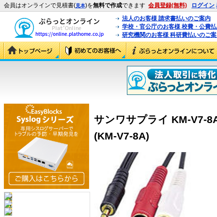
会員はオンラインで見積書(
)を
無料で作成
できます
会員登録(無料)
ログイン
見本
法人のお客様 請求書払いのご案内
学校・官公庁のお客様 校費・公費
研究機関のお客様 科研費払いのご案
サンワサプライ KM-V7-8
(KM-V7-8A)