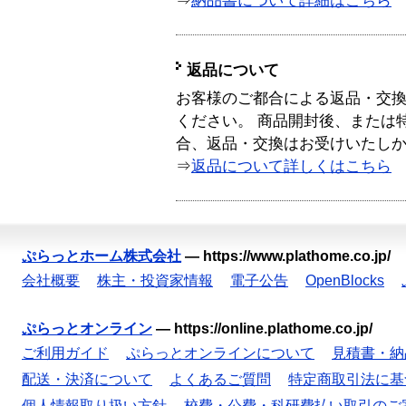
⇒
納品書について詳細はこちら
返品について
お客様のご都合による返品・交
ください。 商品開封後、または
合、返品・交換はお受けいたし
⇒
返品について詳しくはこちら
ぷらっとホーム株式会社
—
https://www.plathome.co.jp/
会社概要
株主・投資家情報
電子公告
OpenBlocks
ぷらっとオンライン
—
https://online.plathome.co.jp/
ご利用ガイド
ぷらっとオンラインについて
見積書・納
配送・決済について
よくあるご質問
特定商取引法に基
個人情報取り扱い方針
校費・公費・科研費払い取引のご