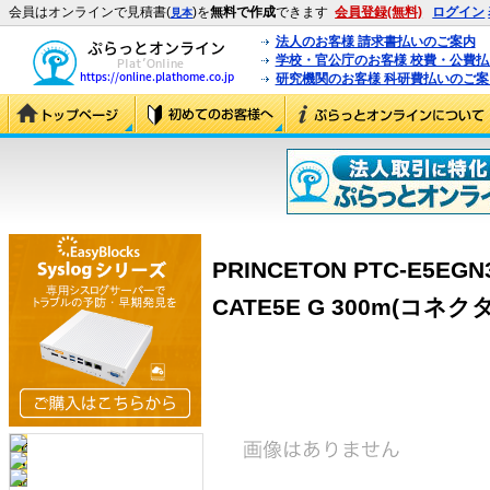
会員はオンラインで見積書(
)を
無料で作成
できます
会員登録(無料)
ログイン
見本
法人のお客様 請求書払いのご案内
学校・官公庁のお客様 校費・公費
研究機関のお客様 科研費払いのご案
PRINCETON PTC-E5E
CATE5E G 300m(コネクタ無