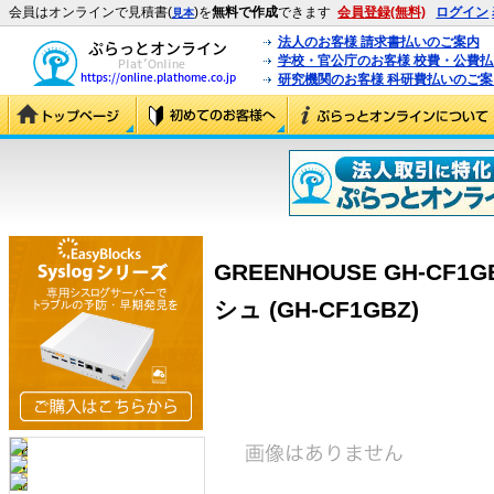
会員はオンラインで見積書(
)を
無料で作成
できます
会員登録(無料)
ログイン
見本
法人のお客様 請求書払いのご案内
学校・官公庁のお客様 校費・公費
研究機関のお客様 科研費払いのご案
GREENHOUSE GH-CF
シュ (GH-CF1GBZ)