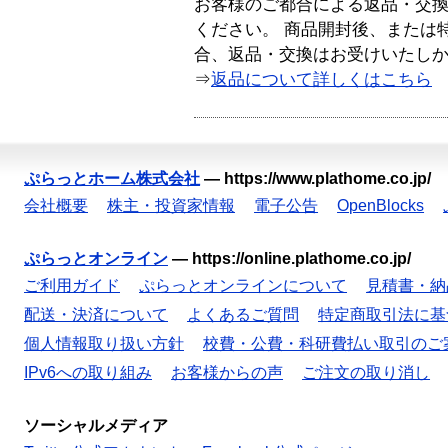
お客様のご都合による返品・交
ください。 商品開封後、または
合、返品・交換はお受けいたし
⇒
返品について詳しくはこちら
ぷらっとホーム株式会社
—
https://www.plathome.co.jp/
会社概要
株主・投資家情報
電子公告
OpenBlocks
ぷらっとオンライン
—
https://online.plathome.co.jp/
ご利用ガイド
ぷらっとオンラインについて
見積書・納
配送・決済について
よくあるご質問
特定商取引法に基
個人情報取り扱い方針
校費・公費・科研費払い取引のご
IPv6への取り組み
お客様からの声
ご注文の取り消し
ソーシャルメディア