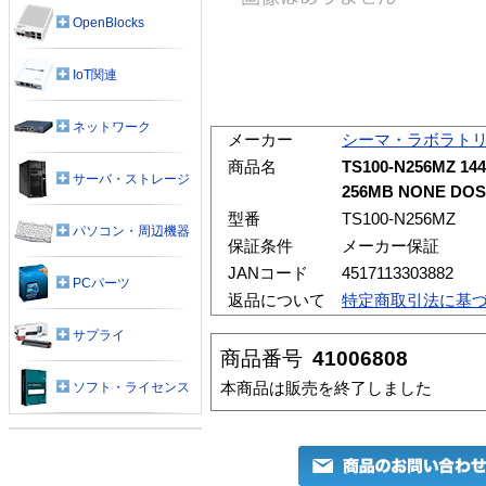
OpenBlocks
IoT関連
ネットワーク
メーカー
シーマ・ラボラト
商品名
TS100-N256MZ 14
サーバ・ストレージ
256MB NONE DO
型番
TS100-N256MZ
パソコン・周辺機器
保証条件
メーカー保証
JANコード
4517113303882
PCパーツ
返品について
特定商取引法に基
サプライ
商品番号
41006808
本商品は販売を終了しました
ソフト・ライセンス