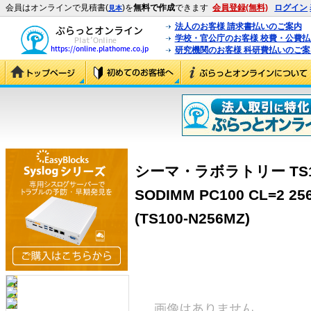
会員はオンラインで見積書(
)を
無料で作成
できます
会員登録(無料)
ログイン
見本
法人のお客様 請求書払いのご案内
学校・官公庁のお客様 校費・公費
研究機関のお客様 科研費払いのご案
シーマ・ラボラトリー TS100-
SODIMM PC100 CL=2 2
(TS100-N256MZ)