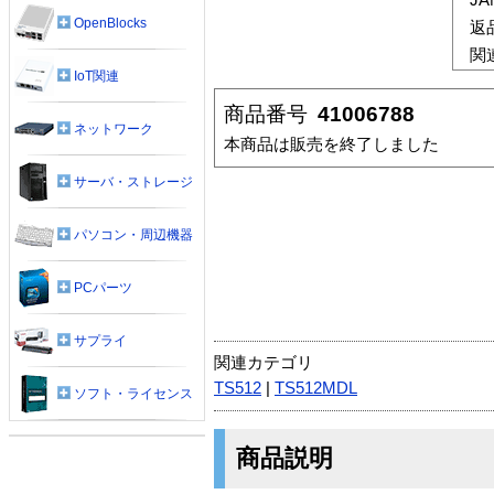
OpenBlocks
返
関
IoT関連
商品番号
41006788
ネットワーク
本商品は販売を終了しました
サーバ・ストレージ
パソコン・周辺機器
PCパーツ
サプライ
関連カテゴリ
TS512
|
TS512MDL
ソフト・ライセンス
商品説明