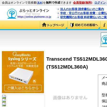
会員はオンラインで見積書(
)を
無料で作成
できます
会員登録(無料)
ログイン
見本
法人のお客様 請求書払いのご案内
学校・官公庁のお客様 校費・公費
研究機関のお客様 科研費払いのご案
Transcend TS512MDL360A
(TS512MDL360A)
メ
商
型
保
J