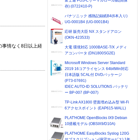
富士通 POS-Cサーマルロール紙(高保
存) (0722410-P)
パナソニック 感熱記録紙B4(6本入り)
UG-0001B4 (UG-0001B4)
応研 販売大臣 NX スタンドアロン
(OKN-423533)
の事情なく8日以上経
大電 環境対応 1000BASE-T/X メディ
アコンバータ (DN1800SG2E)
Microsoft Windows Server Standard
2019 16コアライセンス 64bitWin対応
日本語版 5CAL付 DVDパッケージ
(P73-07691)
IDEC AUTO-ID SOLUTIONS バッテリ
ー BP-007 (BP-007)
TP-Link AX1800 壁面埋め込み型 Wi-Fi
6アクセスポイント (EAP615-WALL)
PLAT'HOME OpenBlocks IX9 Debian
10搭載モデル (OBSIX9/D10A)
PLAT'HOME EasyBlocks Syslog 120G
サブスクリプション(保守サービス) 1年