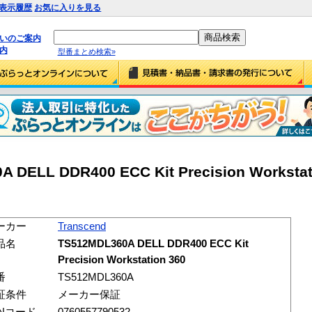
表示履歴
お気に入りを見る
払いのご案内
内
型番まとめ検索»
 DELL DDR400 ECC Kit Precision Workstat
ーカー
Transcend
品名
TS512MDL360A DELL DDR400 ECC Kit
Precision Workstation 360
番
TS512MDL360A
証条件
メーカー保証
ANコード
0760557790532