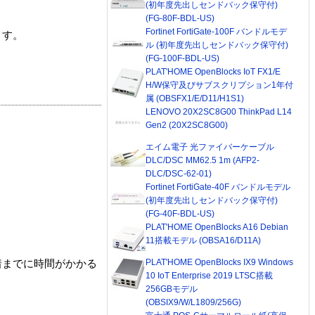
(初年度先出しセンドバック保守付)
(FG-80F-BDL-US)
Fortinet FortiGate-100F バンドルモデ
ます。
ル (初年度先出しセンドバック保守付)
(FG-100F-BDL-US)
PLAT'HOME OpenBlocks IoT FX1/E
H/W保守及びサブスクリプション1年付
属 (OBSFX1/E/D11/H1S1)
LENOVO 20X2SC8G00 ThinkPad L14
Gen2 (20X2SC8G00)
エイム電子 光ファイバーケーブル
DLC/DSC MM62.5 1m (AFP2-
DLC/DSC-62-01)
Fortinet FortiGate-40F バンドルモデル
(初年度先出しセンドバック保守付)
(FG-40F-BDL-US)
PLAT'HOME OpenBlocks A16 Debian
11搭載モデル (OBSA16/D11A)
PLAT'HOME OpenBlocks IX9 Windows
着までに時間がかかる
10 IoT Enterprise 2019 LTSC搭載
256GBモデル
(OBSIX9/W/L1809/256G)