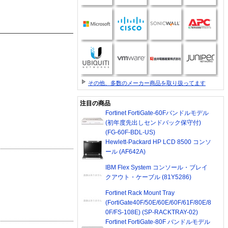
その他、多数のメーカー商品を取り扱ってます
注目の商品
Fortinet FortiGate-60Fバンドルモデル
(初年度先出しセンドバック保守付)
(FG-60F-BDL-US)
Hewlett-Packard HP LCD 8500 コンソ
ール (AF642A)
IBM Flex System コンソール・ブレイ
クアウト・ケーブル (81Y5286)
Fortinet Rack Mount Tray
(FortiGate40F/50E/60E/60F/61F/80E/8
0F/FS-108E) (SP-RACKTRAY-02)
Fortinet FortiGate-80F バンドルモデル