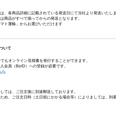
ては、各商品詳細に記載されている発送日にて当社より発送いたし
送は商品がすべて揃ってからの発送となります。
ヤマト運輸」からお選びいただけます
ついて
つでもオンライン見積書を発行することができます。
会員（BizID）への登録が必要です。
ちら
ましては、ご注文後に別途郵送しております。
のため、ご注文日時（土日祝にかかる場合等）によりましては、到