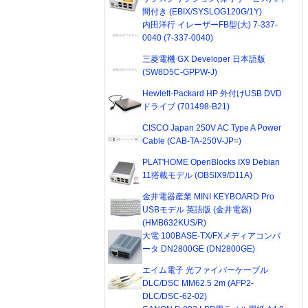
間付き (EBIX/SYSLOG120G/1Y)
内田洋行 イレーザーFB型(大) 7-337-
0040 (7-337-0040)
三菱電機 GX Developer 日本語版
(SW8D5C-GPPW-J)
Hewlett-Packard HP 外付けUSB DVD
ドライブ (701498-B21)
CISCO Japan 250V AC Type A Power
Cable (CAB-TA-250V-JP=)
PLAT'HOME OpenBlocks IX9 Debian
11搭載モデル (OBSIX9/D11A)
金井電器産業 MINI KEYBOARD Pro
USBモデル 英語版 (金井電器)
(HMB632KUS/R)
大電 100BASE-TX/FXメディアコンバ
ータ DN2800GE (DN2800GE)
エイム電子 光ファイバーケーブル
DLC/DSC MM62.5 2m (AFP2-
DLC/DSC-62-02)