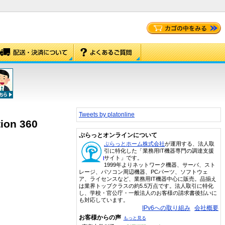
Tweets by platonline
ion 360
ぷらっとオンラインについて
ぷらっとホーム株式会社
が運用する、法人取
引に特化した「業務用IT機器専門の調達支援
サイト」です。
1999年よりネットワーク機器、サーバ、スト
レージ、パソコン周辺機器、PCパーツ、ソフトウェ
ア、ライセンスなど、業務用IT機器中心に販売。品揃え
は業界トップクラスの約5.5万点です。法人取引に特化
し、学校・官公庁・一般法人のお客様の請求書後払いに
も対応しています。
IPv6への取り組み
会社概要
お客様からの声
もっと見る