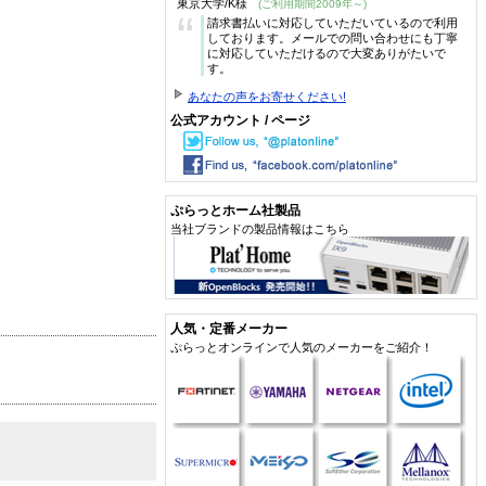
東京大学/K様
(ご利用期間2009年～)
“
請求書払いに対応していただいているので利用
しております。メールでの問い合わせにも丁寧
に対応していただけるので大変ありがたいで
す。
あなたの声をお寄せください!
公式アカウント / ページ
ぷらっとホーム社製品
当社ブランドの製品情報はこちら
人気・定番メーカー
ぷらっとオンラインで人気のメーカーをご紹介！