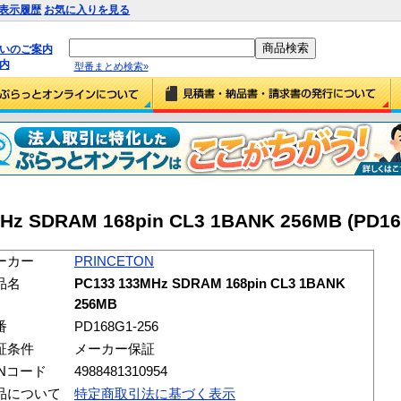
表示履歴
お気に入りを見る
払いのご案内
内
型番まとめ検索»
Hz SDRAM 168pin CL3 1BANK 256MB (PD16
ーカー
PRINCETON
品名
PC133 133MHz SDRAM 168pin CL3 1BANK
256MB
番
PD168G1-256
証条件
メーカー保証
ANコード
4988481310954
品について
特定商取引法に基づく表示