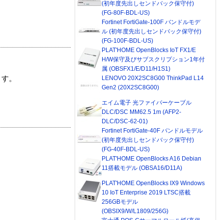
(初年度先出しセンドバック保守付)
(FG-80F-BDL-US)
Fortinet FortiGate-100F バンドルモデ
ル (初年度先出しセンドバック保守付)
(FG-100F-BDL-US)
PLAT'HOME OpenBlocks IoT FX1/E
H/W保守及びサブスクリプション1年付
属 (OBSFX1/E/D11/H1S1)
LENOVO 20X2SC8G00 ThinkPad L14
ます。
Gen2 (20X2SC8G00)
エイム電子 光ファイバーケーブル
DLC/DSC MM62.5 1m (AFP2-
DLC/DSC-62-01)
Fortinet FortiGate-40F バンドルモデル
(初年度先出しセンドバック保守付)
(FG-40F-BDL-US)
PLAT'HOME OpenBlocks A16 Debian
11搭載モデル (OBSA16/D11A)
PLAT'HOME OpenBlocks IX9 Windows
10 IoT Enterprise 2019 LTSC搭載
256GBモデル
(OBSIX9/W/L1809/256G)