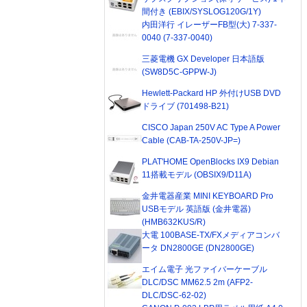
間付き (EBIX/SYSLOG120G/1Y)
内田洋行 イレーザーFB型(大) 7-337-
0040 (7-337-0040)
三菱電機 GX Developer 日本語版
(SW8D5C-GPPW-J)
Hewlett-Packard HP 外付けUSB DVD
ドライブ (701498-B21)
CISCO Japan 250V AC Type A Power
Cable (CAB-TA-250V-JP=)
PLAT'HOME OpenBlocks IX9 Debian
11搭載モデル (OBSIX9/D11A)
金井電器産業 MINI KEYBOARD Pro
USBモデル 英語版 (金井電器)
(HMB632KUS/R)
大電 100BASE-TX/FXメディアコンバ
ータ DN2800GE (DN2800GE)
エイム電子 光ファイバーケーブル
DLC/DSC MM62.5 2m (AFP2-
DLC/DSC-62-02)