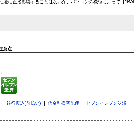
の性能に直接影響することはないが、パソコンの機種によっては1BA
注意点
す。
｜
銀行振込(前払い)
｜
代金引換宅配便
｜
セブンイレブン決済