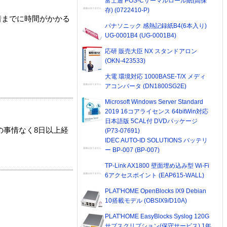
富士通 POS-Cサーマルロール紙(高保
存) (0722410-P)
着までに時間がかかる
パナソニック 感熱記録紙B4(6本入り)
UG-0001B4 (UG-0001B4)
応研 販売大臣 NX スタンドアロン
(OKN-423533)
大電 環境対応 1000BASE-T/X メディ
アコンバータ (DN1800SG2E)
Microsoft Windows Server Standard
2019 16コアライセンス 64bitWin対応
日本語版 5CAL付 DVDパッケージ
の事情なく8日以上経
(P73-07691)
IDEC AUTO-ID SOLUTIONS バッテリ
ー BP-007 (BP-007)
TP-Link AX1800 壁面埋め込み型 Wi-Fi
6アクセスポイント (EAP615-WALL)
PLAT'HOME OpenBlocks IX9 Debian
10搭載モデル (OBSIX9/D10A)
PLAT'HOME EasyBlocks Syslog 120G
サブスクリプション(保守サービス) 1年