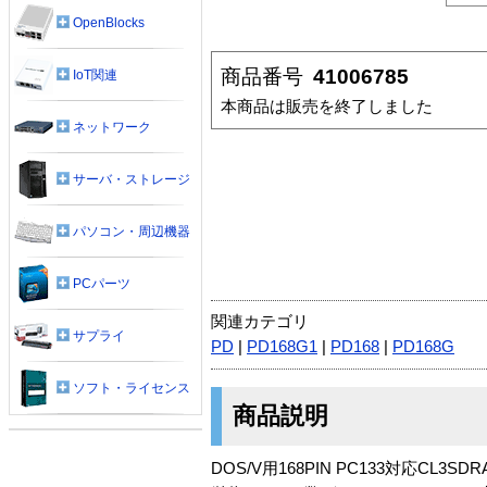
OpenBlocks
商品番号
41006785
IoT関連
本商品は販売を終了しました
ネットワーク
サーバ・ストレージ
パソコン・周辺機器
PCパーツ
関連カテゴリ
サプライ
PD
|
PD168G1
|
PD168
|
PD168G
ソフト・ライセンス
商品説明
DOS/V用168PIN PC133対応C