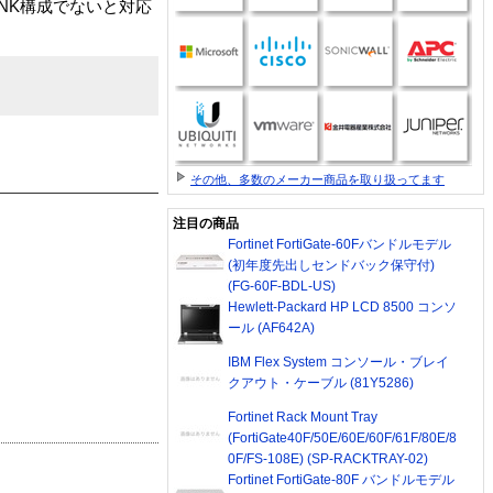
NK構成でないと対応
その他、多数のメーカー商品を取り扱ってます
注目の商品
Fortinet FortiGate-60Fバンドルモデル
(初年度先出しセンドバック保守付)
(FG-60F-BDL-US)
Hewlett-Packard HP LCD 8500 コンソ
ール (AF642A)
IBM Flex System コンソール・ブレイ
クアウト・ケーブル (81Y5286)
Fortinet Rack Mount Tray
(FortiGate40F/50E/60E/60F/61F/80E/8
0F/FS-108E) (SP-RACKTRAY-02)
Fortinet FortiGate-80F バンドルモデル