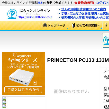
会員はオンラインで見積書(
)を
無料で作成
できます
会員登録(無料)
ログイン
見本
法人のお客様 請求書払いのご案内
学校・官公庁のお客様 校費・公費
研究機関のお客様 科研費払いのご案
PRINCETON PC133 133M
メ
商
型
保
J
返