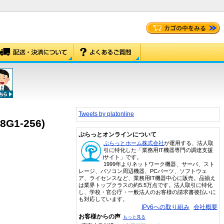
Tweets by platonline
8G1-256)
ぷらっとオンラインについて
ぷらっとホーム株式会社
が運用する、法人取
引に特化した「業務用IT機器専門の調達支援
サイト」です。
1999年よりネットワーク機器、サーバ、スト
レージ、パソコン周辺機器、PCパーツ、ソフトウェ
ア、ライセンスなど、業務用IT機器中心に販売。品揃え
は業界トップクラスの約5.5万点です。法人取引に特化
し、学校・官公庁・一般法人のお客様の請求書後払いに
も対応しています。
IPv6への取り組み
会社概要
お客様からの声
もっと見る