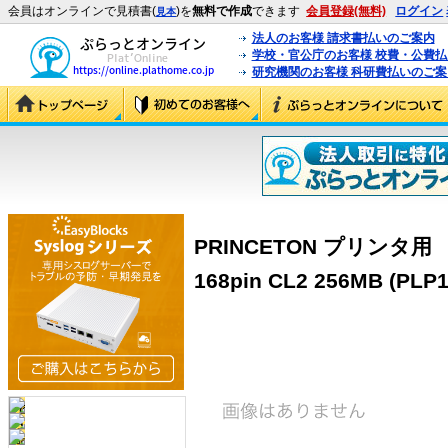
会員はオンラインで見積書(
)を
無料で作成
できます
会員登録(無料)
ログイン
見本
法人のお客様 請求書払いのご案内
学校・官公庁のお客様 校費・公費
研究機関のお客様 科研費払いのご案
PRINCETON プリンタ用 P
168pin CL2 256MB (PLP1