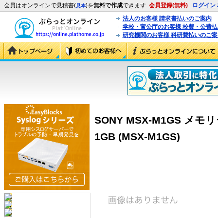
会員はオンラインで見積書(
)を
無料で作成
できます
会員登録(無料)
ログイン
見本
法人のお客様 請求書払いのご案内
学校・官公庁のお客様 校費・公費
研究機関のお客様 科研費払いのご案
SONY MSX-M1GS メ
1GB (MSX-M1GS)