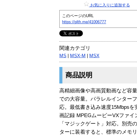
お気に入りに追加する
このページのURL
https://plth.me/41006777
関連カテゴリ
MS
|
MSX-M
|
MSX
商品説明
高精細画像や高画質動画など容量
での大容量。パラレルインター
応。最低書き込み速度15Mbps
画記録 MPEGムービーVXファ
「マジックゲート」対応。別売の
ターに装着すると、標準のメモ