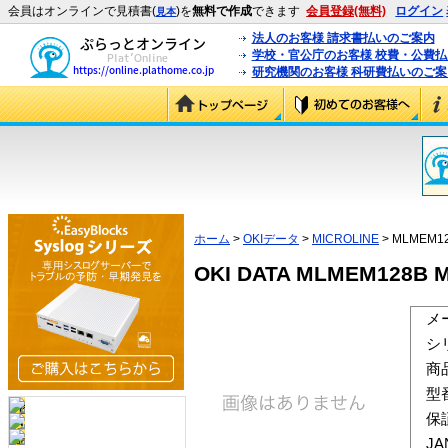
会員はオンラインで見積書(
)を
無料で作成
できます
会員登録(無料)
ログイン
見本
法人のお客様 請求書払いのご案内
学校・官公庁のお客様 校費・公費
研究機関のお客様 科研費払いのご案
ホーム
>
OKIデータ
>
MICROLINE
> MLMEM1
OKI DATA MLMEM128B
メ
シ
商
型
保
J