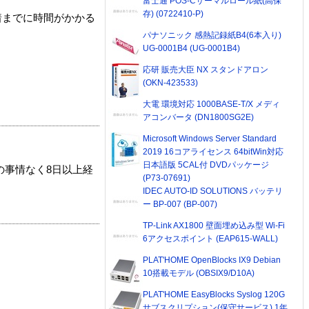
富士通 POS-Cサーマルロール紙(高保
存) (0722410-P)
着までに時間がかかる
パナソニック 感熱記録紙B4(6本入り)
UG-0001B4 (UG-0001B4)
応研 販売大臣 NX スタンドアロン
(OKN-423533)
大電 環境対応 1000BASE-T/X メディ
アコンバータ (DN1800SG2E)
Microsoft Windows Server Standard
2019 16コアライセンス 64bitWin対応
日本語版 5CAL付 DVDパッケージ
の事情なく8日以上経
(P73-07691)
IDEC AUTO-ID SOLUTIONS バッテリ
ー BP-007 (BP-007)
TP-Link AX1800 壁面埋め込み型 Wi-Fi
6アクセスポイント (EAP615-WALL)
PLAT'HOME OpenBlocks IX9 Debian
10搭載モデル (OBSIX9/D10A)
PLAT'HOME EasyBlocks Syslog 120G
サブスクリプション(保守サービス) 1年