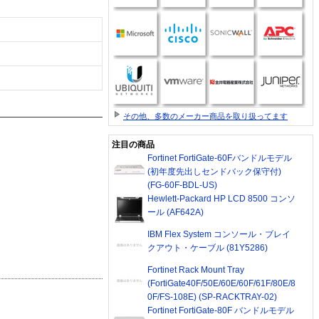
その他、多数のメーカー商品を取り扱ってます
注目の商品
Fortinet FortiGate-60Fバンドルモデル
(初年度先出しセンドバック保守付)
(FG-60F-BDL-US)
Hewlett-Packard HP LCD 8500 コンソ
ール (AF642A)
IBM Flex System コンソール・ブレイ
クアウト・ケーブル (81Y5286)
Fortinet Rack Mount Tray
(FortiGate40F/50E/60E/60F/61F/80E/8
0F/FS-108E) (SP-RACKTRAY-02)
Fortinet FortiGate-80F バンドルモデル