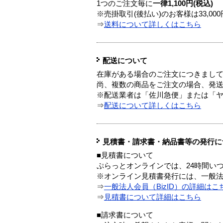
1つのご注文毎に
一律1,100円(税込)
※売掛取引(後払い)のお客様は33,0
⇒
送料について詳しくはこちら
配送について
在庫がある場合のご注文につきまし
尚、複数の商品をご注文の場合、発
※配送業者は「佐川急便」または「
⇒
配送について詳しくはこちら
見積書・請求書・納品書等の発行に
■見積書について
ぷらっとオンラインでは、24時間い
※オンライン見積書発行には、一般法人
⇒
一般法人会員（BizID）の詳細はこ
⇒
見積書について詳細はこちら
■請求書について