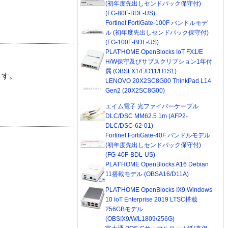
(初年度先出しセンドバック保守付)
(FG-80F-BDL-US)
Fortinet FortiGate-100F バンドルモデ
ル (初年度先出しセンドバック保守付)
(FG-100F-BDL-US)
PLAT'HOME OpenBlocks IoT FX1/E
H/W保守及びサブスクリプション1年付
属 (OBSFX1/E/D11/H1S1)
ます。
LENOVO 20X2SC8G00 ThinkPad L14
Gen2 (20X2SC8G00)
エイム電子 光ファイバーケーブル
DLC/DSC MM62.5 1m (AFP2-
DLC/DSC-62-01)
Fortinet FortiGate-40F バンドルモデル
(初年度先出しセンドバック保守付)
(FG-40F-BDL-US)
PLAT'HOME OpenBlocks A16 Debian
11搭載モデル (OBSA16/D11A)
PLAT'HOME OpenBlocks IX9 Windows
10 IoT Enterprise 2019 LTSC搭載
256GBモデル
(OBSIX9/W/L1809/256G)