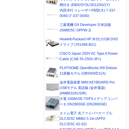
間付き (EBIX/SYSLOG120G/1Y)
内田洋行 イレーザーFB型(大) 7-337-
0040 (7-337-0040)
三菱電機 GX Developer 日本語版
(SW8D5C-GPPW-J)
Hewlett-Packard HP 外付けUSB DVD
ドライブ (701498-B21)
CISCO Japan 250V AC Type A Power
Cable (CAB-TA-250V-JP=)
PLAT'HOME OpenBlocks IX9 Debian
11搭載モデル (OBSIX9/D11A)
金井電器産業 MINI KEYBOARD Pro
USBモデル 英語版 (金井電器)
(HMB632KUS/R)
大電 100BASE-TX/FXメディアコンバ
ータ DN2800GE (DN2800GE)
エイム電子 光ファイバーケーブル
DLC/DSC MM62.5 2m (AFP2-
DLC/DSC-62-02)