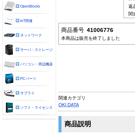
返
OpenBlocks
関
IoT関連
商品番号
41006776
ネットワーク
本商品は販売を終了しました
サーバ・ストレージ
パソコン・周辺機器
PCパーツ
サプライ
関連カテゴリ
OKI DATA
ソフト・ライセンス
商品説明