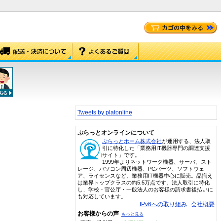
Tweets by platonline
ぷらっとオンラインについて
ぷらっとホーム株式会社
が運用する、法人取
引に特化した「業務用IT機器専門の調達支援
サイト」です。
1999年よりネットワーク機器、サーバ、スト
レージ、パソコン周辺機器、PCパーツ、ソフトウェ
ア、ライセンスなど、業務用IT機器中心に販売。品揃え
は業界トップクラスの約5.5万点です。法人取引に特化
し、学校・官公庁・一般法人のお客様の請求書後払いに
も対応しています。
IPv6への取り組み
会社概要
お客様からの声
もっと見る