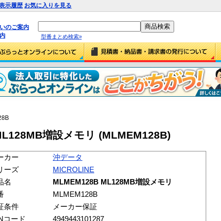
表示履歴
お気に入りを見る
払いのご案内
内
型番まとめ検索»
28B
 ML128MB増設メモリ (MLMEM128B)
ーカー
沖データ
リーズ
MICROLINE
品名
MLMEM128B ML128MB増設メモリ
番
MLMEM128B
証条件
メーカー保証
ANコード
4949443101287