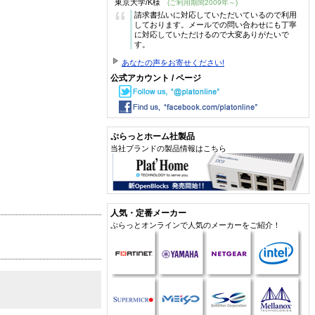
東京大学/K様
(ご利用期間2009年～)
“
請求書払いに対応していただいているので利用
しております。メールでの問い合わせにも丁寧
に対応していただけるので大変ありがたいで
す。
あなたの声をお寄せください!
公式アカウント / ページ
ぷらっとホーム社製品
当社ブランドの製品情報はこちら
人気・定番メーカー
ぷらっとオンラインで人気のメーカーをご紹介！