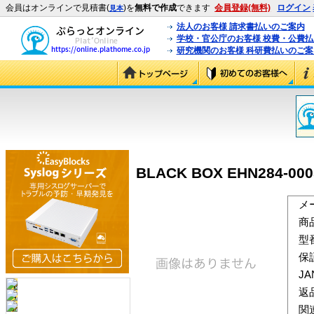
会員はオンラインで見積書(
)を
無料で作成
できます
会員登録(無料)
ログイン
見本
法人のお客様 請求書払いのご案内
学校・官公庁のお客様 校費・公費
研究機関のお客様 科研費払いのご案
BLACK BOX EHN284-0
メ
商
型
保
J
返
関