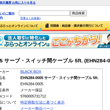
表示履歴
お気に入りを見る
払いのご案内
内
型番まとめ検索»
005 サーブ・スイッチ間ケーブル 5ft. (EHN284-0
ーカー
BLACK BOX
品名
EHN284-0005 サーブ・スイッチ間ケーブル 5ft.
番
EHN284-0005
証条件
メーカー保証
ANコード
9760005731712
品について
特定商取引法に基づく表示
連
メーカー商品ページ