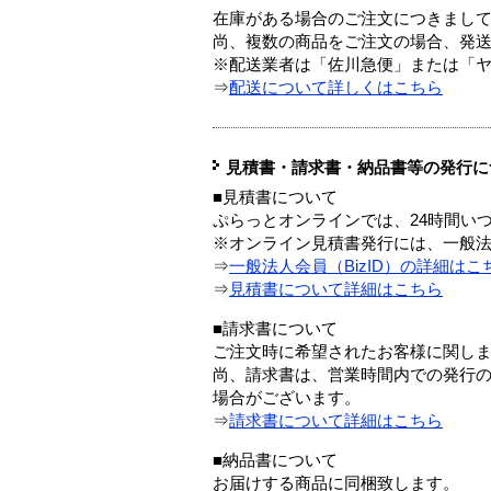
在庫がある場合のご注文につきまし
尚、複数の商品をご注文の場合、発
※配送業者は「佐川急便」または「
⇒
配送について詳しくはこちら
見積書・請求書・納品書等の発行に
■見積書について
ぷらっとオンラインでは、24時間い
※オンライン見積書発行には、一般法人
⇒
一般法人会員（BizID）の詳細はこ
⇒
見積書について詳細はこちら
■請求書について
ご注文時に希望されたお客様に関し
尚、請求書は、営業時間内での発行
場合がございます。
⇒
請求書について詳細はこちら
■納品書について
お届けする商品に同梱致します。