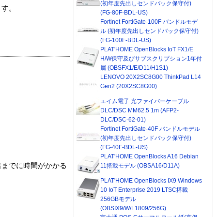
(初年度先出しセンドバック保守付)
ます。
(FG-80F-BDL-US)
Fortinet FortiGate-100F バンドルモデ
ル (初年度先出しセンドバック保守付)
(FG-100F-BDL-US)
PLAT'HOME OpenBlocks IoT FX1/E
H/W保守及びサブスクリプション1年付
属 (OBSFX1/E/D11/H1S1)
LENOVO 20X2SC8G00 ThinkPad L14
Gen2 (20X2SC8G00)
エイム電子 光ファイバーケーブル
DLC/DSC MM62.5 1m (AFP2-
DLC/DSC-62-01)
Fortinet FortiGate-40F バンドルモデル
(初年度先出しセンドバック保守付)
(FG-40F-BDL-US)
PLAT'HOME OpenBlocks A16 Debian
着までに時間がかかる
11搭載モデル (OBSA16/D11A)
PLAT'HOME OpenBlocks IX9 Windows
10 IoT Enterprise 2019 LTSC搭載
256GBモデル
(OBSIX9/W/L1809/256G)