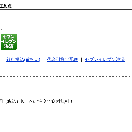
注意点
す。
｜
銀行振込(前払い)
｜
代金引換宅配便
｜
セブンイレブン決済
00円（税込）以上のご注文で送料無料！