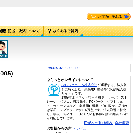
Tweets by platonline
005)
ぷらっとオンラインについて
ぷらっとホーム株式会社
が運用する、法人取
引に特化した「業務用IT機器専門の調達支援
サイト」です。
1999年よりネットワーク機器、サーバ、スト
レージ、パソコン周辺機器、PCパーツ、ソフトウェ
ア、ライセンスなど、業務用IT機器中心に販売。品揃え
は業界トップクラスの約5.5万点です。法人取引に特化
し、学校・官公庁・一般法人のお客様の請求書後払いに
も対応しています。
IPv6への取り組み
会社概要
お客様からの声
もっと見る