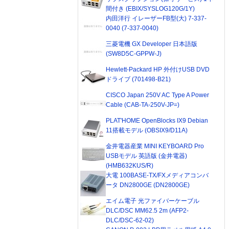
間付き (EBIX/SYSLOG120G/1Y)
内田洋行 イレーザーFB型(大) 7-337-
0040 (7-337-0040)
三菱電機 GX Developer 日本語版
(SW8D5C-GPPW-J)
Hewlett-Packard HP 外付けUSB DVD
ドライブ (701498-B21)
CISCO Japan 250V AC Type A Power
Cable (CAB-TA-250V-JP=)
PLAT'HOME OpenBlocks IX9 Debian
11搭載モデル (OBSIX9/D11A)
金井電器産業 MINI KEYBOARD Pro
USBモデル 英語版 (金井電器)
(HMB632KUS/R)
大電 100BASE-TX/FXメディアコンバ
ータ DN2800GE (DN2800GE)
エイム電子 光ファイバーケーブル
DLC/DSC MM62.5 2m (AFP2-
DLC/DSC-62-02)