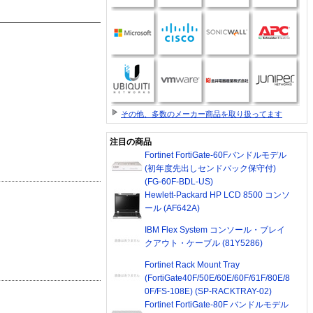
その他、多数のメーカー商品を取り扱ってます
注目の商品
Fortinet FortiGate-60Fバンドルモデル
(初年度先出しセンドバック保守付)
(FG-60F-BDL-US)
Hewlett-Packard HP LCD 8500 コンソ
ール (AF642A)
IBM Flex System コンソール・ブレイ
クアウト・ケーブル (81Y5286)
Fortinet Rack Mount Tray
(FortiGate40F/50E/60E/60F/61F/80E/8
0F/FS-108E) (SP-RACKTRAY-02)
Fortinet FortiGate-80F バンドルモデル