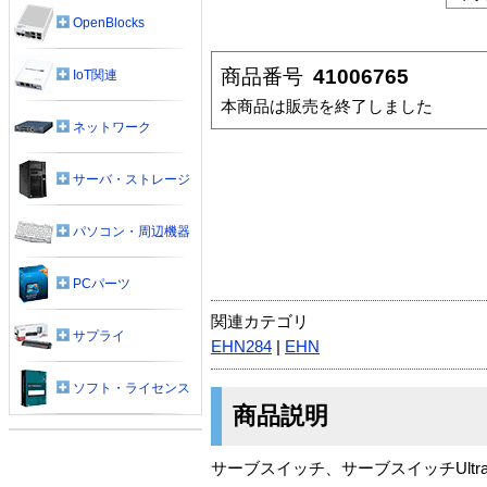
OpenBlocks
商品番号
41006765
IoT関連
本商品は販売を終了しました
ネットワーク
サーバ・ストレージ
パソコン・周辺機器
PCパーツ
関連カテゴリ
サプライ
EHN284
|
EHN
ソフト・ライセンス
商品説明
サーブスイッチ、サーブスイッチUltr