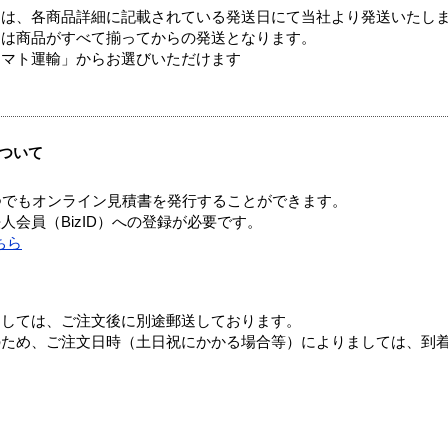
ては、各商品詳細に記載されている発送日にて当社より発送いたし
送は商品がすべて揃ってからの発送となります。
ヤマト運輸」からお選びいただけます
ついて
つでもオンライン見積書を発行することができます。
会員（BizID）への登録が必要です。
ちら
ましては、ご注文後に別途郵送しております。
のため、ご注文日時（土日祝にかかる場合等）によりましては、到