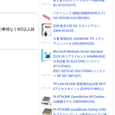
富士通 POS-Cサーマルロール紙(高保
存) (0722410-P)
パナソニック 感熱記録紙B4(6本入り)
UG-0001B4 (UG-0001B4)
応研 販売大臣 NX スタンドアロン
の事情なく8日以上経
(OKN-423533)
大電 環境対応 1000BASE-T/X メディ
アコンバータ (DN1800SG2E)
Microsoft Windows Server Standard
2019 16コアライセンス 64bitWin対応
日本語版 5CAL付 DVDパッケージ
(P73-07691)
IDEC AUTO-ID SOLUTIONS バッテリ
ー BP-007 (BP-007)
TP-Link AX1800 壁面埋め込み型 Wi-Fi
6アクセスポイント (EAP615-WALL)
PLAT'HOME OpenBlocks IX9 Debian
10搭載モデル (OBSIX9/D10A)
PLAT'HOME EasyBlocks Syslog 120G
サブスクリプション(保守サービス) 1年