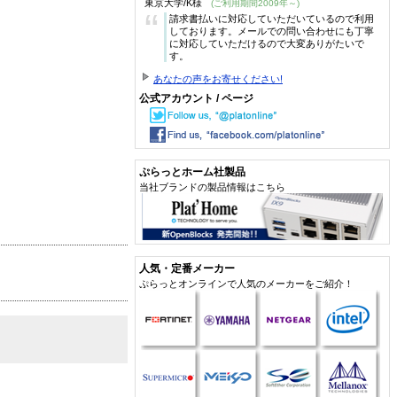
東京大学/K様
(ご利用期間2009年～)
“
請求書払いに対応していただいているので利用
しております。メールでの問い合わせにも丁寧
に対応していただけるので大変ありがたいで
す。
あなたの声をお寄せください!
公式アカウント / ページ
ぷらっとホーム社製品
当社ブランドの製品情報はこちら
人気・定番メーカー
ぷらっとオンラインで人気のメーカーをご紹介！