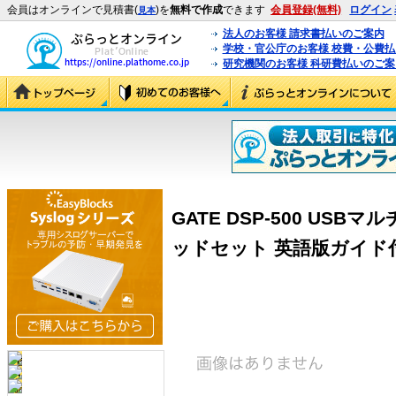
会員はオンラインで見積書(
)を
無料で作成
できます
会員登録(無料)
ログイン
見本
法人のお客様 請求書払いのご案内
学校・官公庁のお客様 校費・公費
研究機関のお客様 科研費払いのご案
GATE DSP-500 US
ッドセット 英語版ガイド付 (6