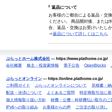
返品について
お客様のご都合による返品・交
ください。 商品開封後、または
合、返品・交換はお受けいたし
⇒
返品について詳しくはこちら
ぷらっとホーム株式会社
—
https://www.plathome.co.jp/
会社概要
株主・投資家情報
電子公告
OpenBlocks
ぷらっとオンライン
—
https://online.plathome.co.jp/
ご利用ガイド
ぷらっとオンラインについて
見積書・納
配送・決済について
よくあるご質問
特定商取引法に基
個人情報取り扱い方針
校費・公費・科研費払い取引のご
IPv6への取り組み
お客様からの声
ご注文の取り消し