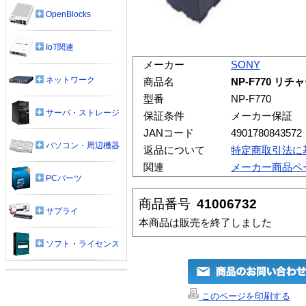
OpenBlocks
IoT関連
メーカー
SONY
ネットワーク
商品名
NP-F770 
型番
NP-F770
サーバ・ストレージ
保証条件
メーカー保証
JANコード
4901780843572
パソコン・周辺機器
返品について
特定商取引法に
関連
メーカー商品ペ
PCパーツ
商品番号
41006732
サプライ
本商品は販売を終了しました
ソフト・ライセンス
このページを印刷する