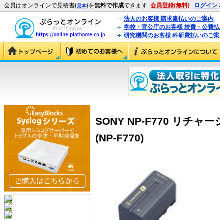
会員はオンラインで見積書(
)を
無料で作成
できます
会員登録(無料)
ログイン
見本
法人のお客様 請求書払いのご案内
学校・官公庁のお客様 校費・公費
研究機関のお客様 科研費払いのご案
SONY NP-F770 リ
(NP-F770)