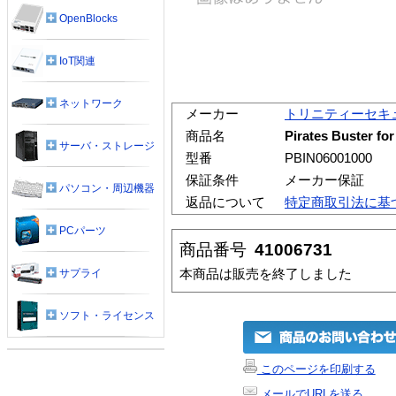
OpenBlocks
IoT関連
ネットワーク
メーカー
トリニティーセキ
商品名
Pirates Buste
サーバ・ストレージ
型番
PBIN06001000
保証条件
メーカー保証
パソコン・周辺機器
返品について
特定商取引法に基
PCパーツ
商品番号
41006731
本商品は販売を終了しました
サプライ
ソフト・ライセンス
このページを印刷する
メールでURLを送る