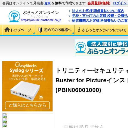
会員はオンラインで見積書(
)を
無料で作成
できます
会員登録(無料)
ログイン
見本
法人のお客様 請求書払いのご案内
学校・官公庁のお客様 校費・公費
研究機関のお客様 科研費払いのご案
トリニティーセキュリティーシ
Buster for Pictur
(PBIN06001000)