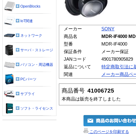
OpenBlocks
IoT関連
メーカー
SONY
ネットワーク
商品名
MDR-IF4000
型番
MDR-IF4000
サーバ・ストレージ
保証条件
メーカー保証
JANコード
4901780905829
パソコン・周辺機器
返品について
特定商取引法に
関連
メーカー商品ペ
PCパーツ
商品番号
41006725
サプライ
本商品は販売を終了しました
ソフト・ライセンス
このページを印刷する