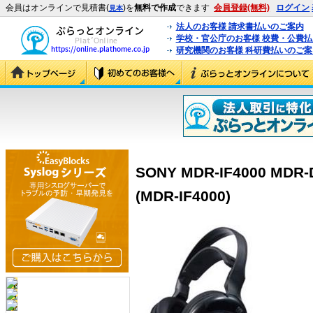
会員はオンラインで見積書(
)を
無料で作成
できます
会員登録(無料)
ログイン
見本
法人のお客様 請求書払いのご案内
学校・官公庁のお客様 校費・公費
研究機関のお客様 科研費払いのご案
SONY MDR-IF4000 M
(MDR-IF4000)