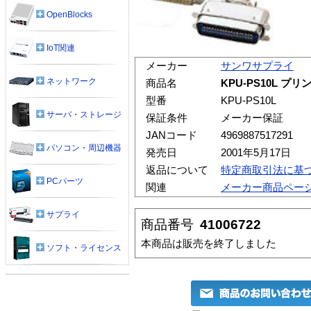
OpenBlocks
IoT関連
メーカー
サンワサプライ
ネットワーク
商品名
KPU-PS10L プリ
型番
KPU-PS10L
サーバ・ストレージ
保証条件
メーカー保証
JANコード
4969887517291
パソコン・周辺機器
発売日
2001年5月17日
返品について
特定商取引法に基
PCパーツ
関連
メーカー商品ペー
サプライ
商品番号
41006722
本商品は販売を終了しました
ソフト・ライセンス