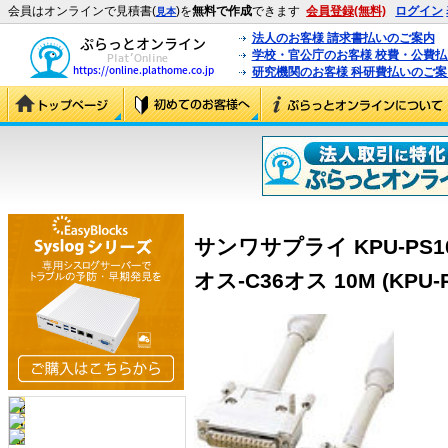
会員はオンラインで見積書(
)を
無料で作成
できます
会員登録(無料)
ログイン
見本
法人のお客様 請求書払いのご案内
学校・官公庁のお客様 校費・公費
研究機関のお客様 科研費払いのご案
サンワサプライ KPU-PS1
オス-C36オス 10M (KPU-P