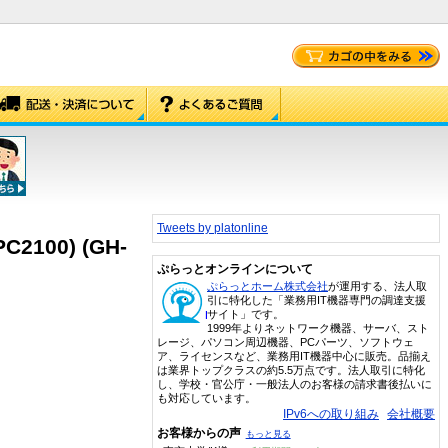
Tweets by platonline
C2100) (GH-
ぷらっとオンラインについて
ぷらっとホーム株式会社
が運用する、法人取
引に特化した「業務用IT機器専門の調達支援
サイト」です。
1999年よりネットワーク機器、サーバ、スト
レージ、パソコン周辺機器、PCパーツ、ソフトウェ
ア、ライセンスなど、業務用IT機器中心に販売。品揃え
は業界トップクラスの約5.5万点です。法人取引に特化
し、学校・官公庁・一般法人のお客様の請求書後払いに
も対応しています。
IPv6への取り組み
会社概要
お客様からの声
もっと見る