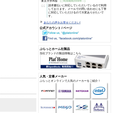
東京大学/K様
(ご利用期間2009年～)
“
請求書払いに対応していただいているので利用
しております。メールでの問い合わせにも丁寧
に対応していただけるので大変ありがたいで
す。
あなたの声をお寄せください!
公式アカウント / ページ
ぷらっとホーム社製品
当社ブランドの製品情報はこちら
人気・定番メーカー
ぷらっとオンラインで人気のメーカーをご紹介！