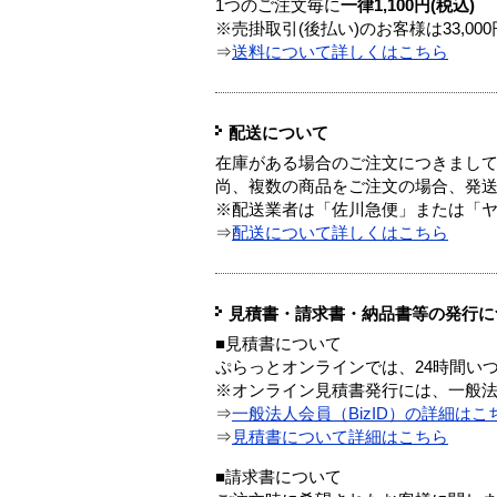
1つのご注文毎に
一律1,100円(税込)
※売掛取引(後払い)のお客様は33,0
⇒
送料について詳しくはこちら
配送について
在庫がある場合のご注文につきまし
尚、複数の商品をご注文の場合、発
※配送業者は「佐川急便」または「
⇒
配送について詳しくはこちら
見積書・請求書・納品書等の発行に
■見積書について
ぷらっとオンラインでは、24時間い
※オンライン見積書発行には、一般法人
⇒
一般法人会員（BizID）の詳細はこ
⇒
見積書について詳細はこちら
■請求書について