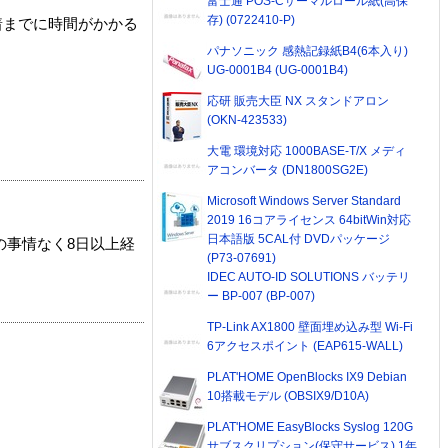
富士通 POS-Cサーマルロール紙(高保
存) (0722410-P)
着までに時間がかかる
パナソニック 感熱記録紙B4(6本入り)
UG-0001B4 (UG-0001B4)
応研 販売大臣 NX スタンドアロン
(OKN-423533)
大電 環境対応 1000BASE-T/X メディ
アコンバータ (DN1800SG2E)
Microsoft Windows Server Standard
2019 16コアライセンス 64bitWin対応
日本語版 5CAL付 DVDパッケージ
の事情なく8日以上経
(P73-07691)
IDEC AUTO-ID SOLUTIONS バッテリ
ー BP-007 (BP-007)
TP-Link AX1800 壁面埋め込み型 Wi-Fi
6アクセスポイント (EAP615-WALL)
PLAT'HOME OpenBlocks IX9 Debian
10搭載モデル (OBSIX9/D10A)
PLAT'HOME EasyBlocks Syslog 120G
サブスクリプション(保守サービス) 1年