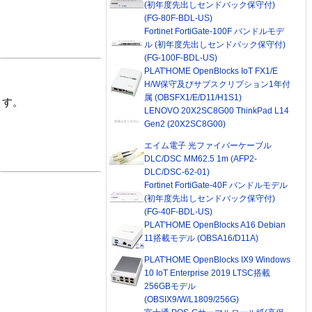
(初年度先出しセンドバック保守付)
(FG-80F-BDL-US)
Fortinet FortiGate-100F バンドルモデ
ル (初年度先出しセンドバック保守付)
(FG-100F-BDL-US)
PLAT'HOME OpenBlocks IoT FX1/E
H/W保守及びサブスクリプション1年付
属 (OBSFX1/E/D11/H1S1)
ます。
LENOVO 20X2SC8G00 ThinkPad L14
Gen2 (20X2SC8G00)
エイム電子 光ファイバーケーブル
DLC/DSC MM62.5 1m (AFP2-
DLC/DSC-62-01)
Fortinet FortiGate-40F バンドルモデル
(初年度先出しセンドバック保守付)
(FG-40F-BDL-US)
PLAT'HOME OpenBlocks A16 Debian
11搭載モデル (OBSA16/D11A)
PLAT'HOME OpenBlocks IX9 Windows
10 IoT Enterprise 2019 LTSC搭載
256GBモデル
(OBSIX9/W/L1809/256G)