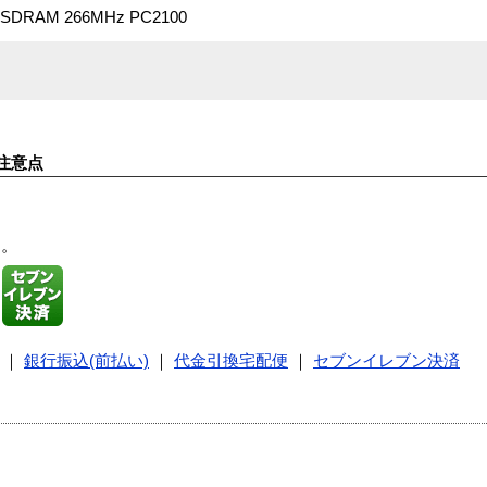
R SDRAM 266MHz PC2100
注意点
す。
｜
銀行振込(前払い)
｜
代金引換宅配便
｜
セブンイレブン決済