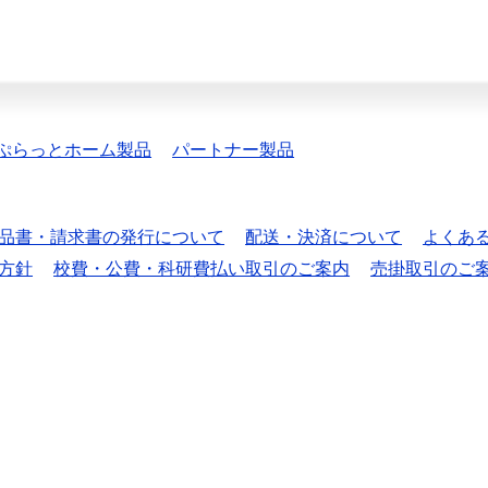
ぷらっとホーム製品
パートナー製品
品書・請求書の発行について
配送・決済について
よくあ
方針
校費・公費・科研費払い取引のご案内
売掛取引のご