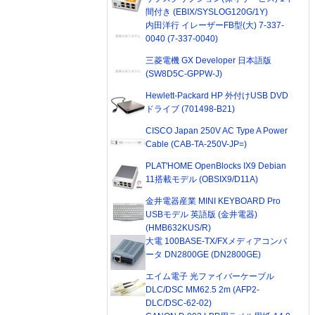
間付き (EBIX/SYSLOG120G/1Y)
内田洋行 イレーザーFB型(大) 7-337-
0040 (7-337-0040)
三菱電機 GX Developer 日本語版
(SW8D5C-GPPW-J)
Hewlett-Packard HP 外付けUSB DVD
ドライブ (701498-B21)
CISCO Japan 250V AC Type A Power
Cable (CAB-TA-250V-JP=)
PLAT'HOME OpenBlocks IX9 Debian
11搭載モデル (OBSIX9/D11A)
金井電器産業 MINI KEYBOARD Pro
USBモデル 英語版 (金井電器)
(HMB632KUS/R)
大電 100BASE-TX/FXメディアコンバ
ータ DN2800GE (DN2800GE)
エイム電子 光ファイバーケーブル
DLC/DSC MM62.5 2m (AFP2-
DLC/DSC-62-02)