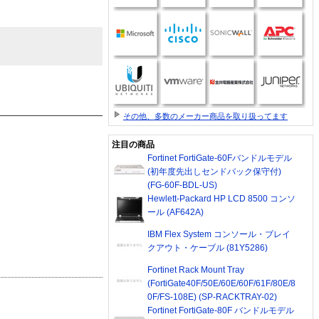
その他、多数のメーカー商品を取り扱ってます
注目の商品
Fortinet FortiGate-60Fバンドルモデル
(初年度先出しセンドバック保守付)
(FG-60F-BDL-US)
Hewlett-Packard HP LCD 8500 コンソ
ール (AF642A)
IBM Flex System コンソール・ブレイ
クアウト・ケーブル (81Y5286)
Fortinet Rack Mount Tray
(FortiGate40F/50E/60E/60F/61F/80E/8
0F/FS-108E) (SP-RACKTRAY-02)
Fortinet FortiGate-80F バンドルモデル