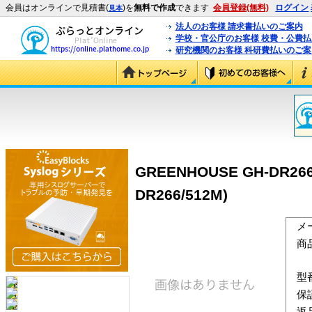
会員はオンラインで見積書(
)を
無料で作成
できます
会員登録(無料)
ログイン
見本
法人のお客様 請求書払いのご案内
学校・官公庁のお客様 校費・公費
研究機関のお客様 科研費払いのご案
GREENHOUSE GH-DR266/
DR266/512M)
メ
商
型
保
返