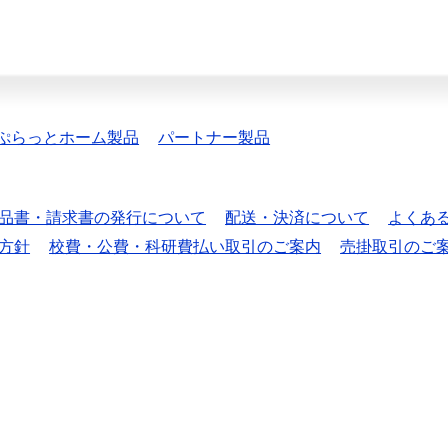
ぷらっとホーム製品
パートナー製品
品書・請求書の発行について
配送・決済について
よくあ
方針
校費・公費・科研費払い取引のご案内
売掛取引のご