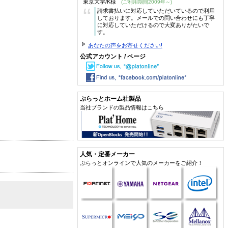
東京大学/K様
(ご利用期間2009年～)
“
請求書払いに対応していただいているので利用
しております。メールでの問い合わせにも丁寧
に対応していただけるので大変ありがたいで
す。
あなたの声をお寄せください!
公式アカウント / ページ
ぷらっとホーム社製品
当社ブランドの製品情報はこちら
人気・定番メーカー
ぷらっとオンラインで人気のメーカーをご紹介！