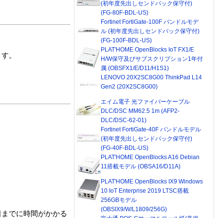
(初年度先出しセンドバック保守付)
(FG-80F-BDL-US)
Fortinet FortiGate-100F バンドルモデ
ル (初年度先出しセンドバック保守付)
(FG-100F-BDL-US)
PLAT'HOME OpenBlocks IoT FX1/E
ます。
H/W保守及びサブスクリプション1年付
属 (OBSFX1/E/D11/H1S1)
LENOVO 20X2SC8G00 ThinkPad L14
Gen2 (20X2SC8G00)
エイム電子 光ファイバーケーブル
DLC/DSC MM62.5 1m (AFP2-
DLC/DSC-62-01)
Fortinet FortiGate-40F バンドルモデル
(初年度先出しセンドバック保守付)
(FG-40F-BDL-US)
PLAT'HOME OpenBlocks A16 Debian
11搭載モデル (OBSA16/D11A)
PLAT'HOME OpenBlocks IX9 Windows
10 IoT Enterprise 2019 LTSC搭載
256GBモデル
(OBSIX9/W/L1809/256G)
着までに時間がかかる