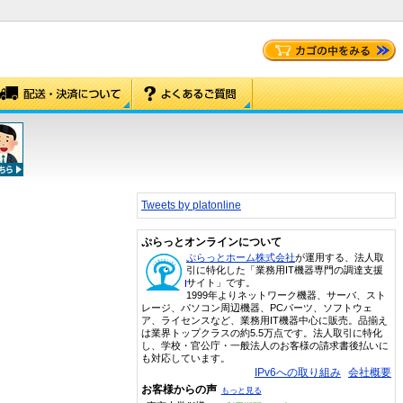
Tweets by platonline
ぷらっとオンラインについて
ぷらっとホーム株式会社
が運用する、法人取
引に特化した「業務用IT機器専門の調達支援
サイト」です。
1999年よりネットワーク機器、サーバ、スト
レージ、パソコン周辺機器、PCパーツ、ソフトウェ
ア、ライセンスなど、業務用IT機器中心に販売。品揃え
は業界トップクラスの約5.5万点です。法人取引に特化
し、学校・官公庁・一般法人のお客様の請求書後払いに
も対応しています。
IPv6への取り組み
会社概要
お客様からの声
もっと見る