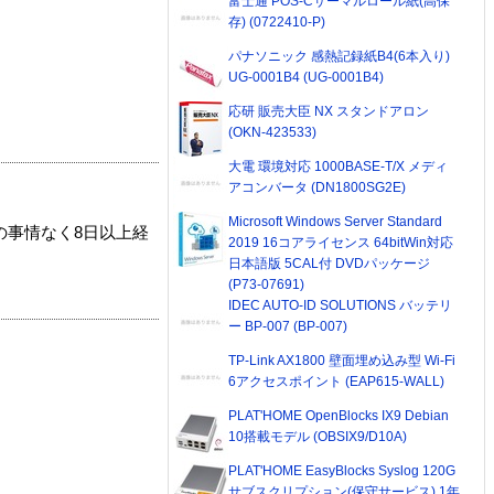
富士通 POS-Cサーマルロール紙(高保
存) (0722410-P)
パナソニック 感熱記録紙B4(6本入り)
UG-0001B4 (UG-0001B4)
応研 販売大臣 NX スタンドアロン
(OKN-423533)
大電 環境対応 1000BASE-T/X メディ
アコンバータ (DN1800SG2E)
Microsoft Windows Server Standard
の事情なく8日以上経
2019 16コアライセンス 64bitWin対応
日本語版 5CAL付 DVDパッケージ
(P73-07691)
IDEC AUTO-ID SOLUTIONS バッテリ
ー BP-007 (BP-007)
TP-Link AX1800 壁面埋め込み型 Wi-Fi
6アクセスポイント (EAP615-WALL)
PLAT'HOME OpenBlocks IX9 Debian
10搭載モデル (OBSIX9/D10A)
PLAT'HOME EasyBlocks Syslog 120G
サブスクリプション(保守サービス) 1年