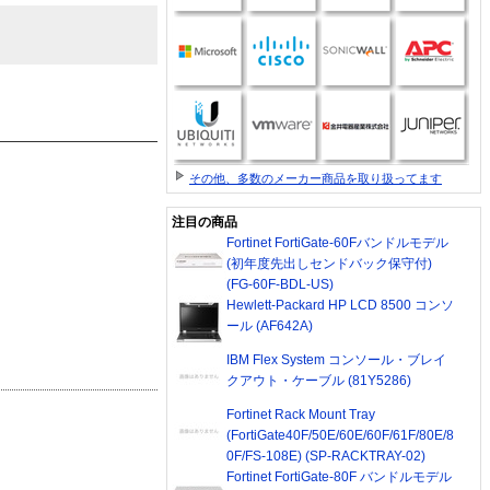
その他、多数のメーカー商品を取り扱ってます
注目の商品
Fortinet FortiGate-60Fバンドルモデル
(初年度先出しセンドバック保守付)
(FG-60F-BDL-US)
Hewlett-Packard HP LCD 8500 コンソ
ール (AF642A)
IBM Flex System コンソール・ブレイ
クアウト・ケーブル (81Y5286)
Fortinet Rack Mount Tray
(FortiGate40F/50E/60E/60F/61F/80E/8
0F/FS-108E) (SP-RACKTRAY-02)
Fortinet FortiGate-80F バンドルモデル