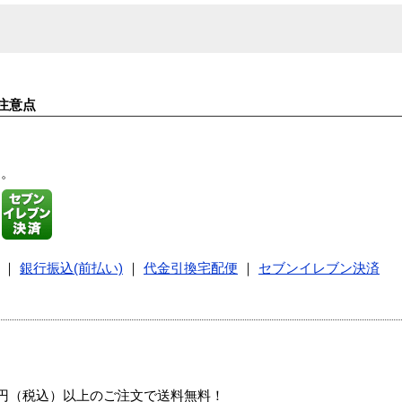
注意点
す。
｜
銀行振込(前払い)
｜
代金引換宅配便
｜
セブンイレブン決済
00円（税込）以上のご注文で送料無料！