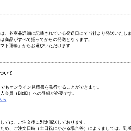
ては、各商品詳細に記載されている発送日にて当社より発送いたし
送は商品がすべて揃ってからの発送となります。
ヤマト運輸」からお選びいただけます
ついて
つでもオンライン見積書を発行することができます。
会員（BizID）への登録が必要です。
ちら
ましては、ご注文後に別途郵送しております。
のため、ご注文日時（土日祝にかかる場合等）によりましては、到