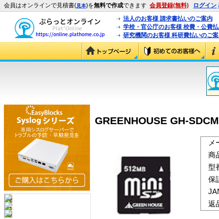
会員はオンラインで見積書(
)を
無料で作成
できます
会員登録(無料)
ログイン
見本
法人のお客様 請求書払いのご案内
学校・官公庁のお客様 校費・公費
研究機関のお客様 科研費払いのご案
GREENHOUSE GH-SDCM
メ
商
型
保
J
返