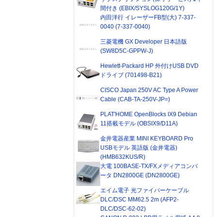
間付き (EBIX/SYSLOG120G/1Y)
内田洋行 イレーザーFB型(大) 7-337-
0040 (7-337-0040)
三菱電機 GX Developer 日本語版
(SW8D5C-GPPW-J)
Hewlett-Packard HP 外付けUSB DVD
ドライブ (701498-B21)
CISCO Japan 250V AC Type A Power
Cable (CAB-TA-250V-JP=)
PLAT'HOME OpenBlocks IX9 Debian
11搭載モデル (OBSIX9/D11A)
金井電器産業 MINI KEYBOARD Pro
USBモデル 英語版 (金井電器)
(HMB632KUS/R)
大電 100BASE-TX/FXメディアコンバ
ータ DN2800GE (DN2800GE)
エイム電子 光ファイバーケーブル
DLC/DSC MM62.5 2m (AFP2-
DLC/DSC-62-02)