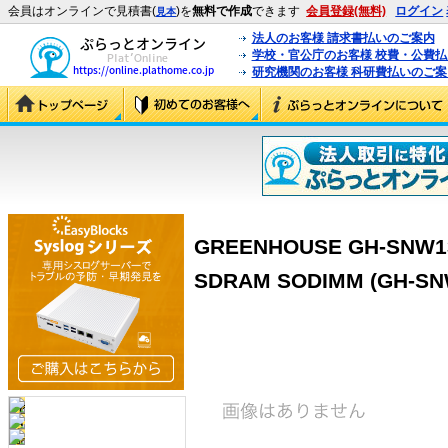
会員はオンラインで見積書(
)を
無料で作成
できます
会員登録(無料)
ログイン
見本
法人のお客様 請求書払いのご案内
学校・官公庁のお客様 校費・公費
研究機関のお客様 科研費払いのご案
GREENHOUSE GH-SNW133
SDRAM SODIMM (GH-SN