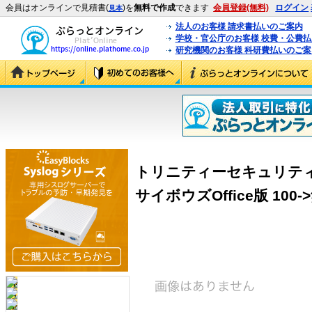
会員はオンラインで見積書(
)を
無料で作成
できます
会員登録(無料)
ログイン
見本
法人のお客様 請求書払いのご案内
学校・官公庁のお客様 校費・公費
研究機関のお客様 科研費払いのご案
トリニティーセキュリティー
サイボウズOffice版 100->