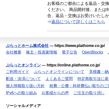
お客様のご都合による返品・交
ください。 商品開封後、または
合、返品・交換はお受けいたし
⇒
返品について詳しくはこちら
ぷらっとホーム株式会社
—
https://www.plathome.co.jp/
会社概要
株主・投資家情報
電子公告
OpenBlocks
ぷらっとオンライン
—
https://online.plathome.co.jp/
ご利用ガイド
ぷらっとオンラインについて
見積書・納
配送・決済について
よくあるご質問
特定商取引法に基
個人情報取り扱い方針
校費・公費・科研費払い取引のご
IPv6への取り組み
お客様からの声
ご注文の取り消し
ソーシャルメディア