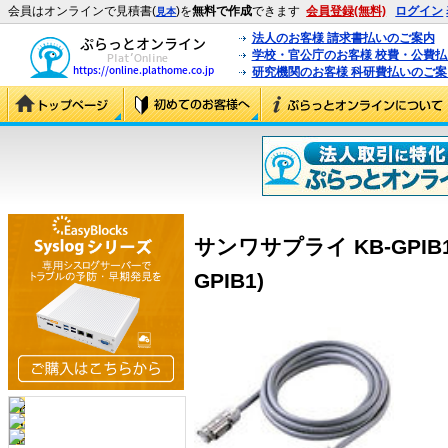
会員はオンラインで見積書(
)を
無料で作成
できます
会員登録(無料)
ログイン
見本
法人のお客様 請求書払いのご案内
学校・官公庁のお客様 校費・公費
研究機関のお客様 科研費払いのご案
サンワサプライ KB-GPIB1 
GPIB1)