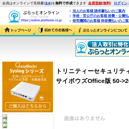
会員はオンラインで見積書(
)を
無料で作成
できます
会員登録(無料)
ログイン
見本
法人のお客様 請求書払いのご案内
学校・官公庁のお客様 校費・公費
研究機関のお客様 科研費払いのご案
トリニティーセキュリティー
サイボウズOffice版 50->20