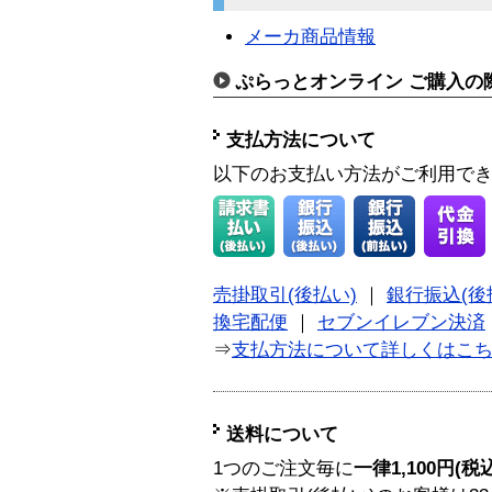
メーカ商品情報
ぷらっとオンライン ご購入の
支払方法について
以下のお支払い方法がご利用で
売掛取引(後払い)
｜
銀行振込(後
換宅配便
｜
セブンイレブン決済
⇒
支払方法について詳しくはこ
送料について
1つのご注文毎に
一律1,100円(税