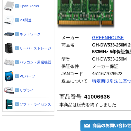
OpenBlocks
IoT関連
ネットワーク
メーカー
GREENHOUSE
商品名
GH-DW533-256M 2
サーバ・ストレージ
533MHz 5年保証製
型番
GH-DW533-256M
パソコン・周辺機器
保証条件
メーカー保証
JANコード
4511677026522
PCパーツ
返品について
特定商取引法に基
サプライ
商品番号
41006636
本商品は販売を終了しました
ソフト・ライセンス