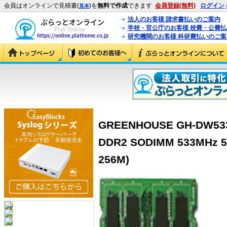
会員はオンラインで見積書(
)を
無料で作成
できます
会員登録(無料)
ログイン
見本
法人のお客様 請求書払いのご案内
学校・官公庁のお客様 校費・公費
研究機関のお客様 科研費払いのご案
GREENHOUSE GH-DW533
DDR2 SODIMM 533MHz
256M)