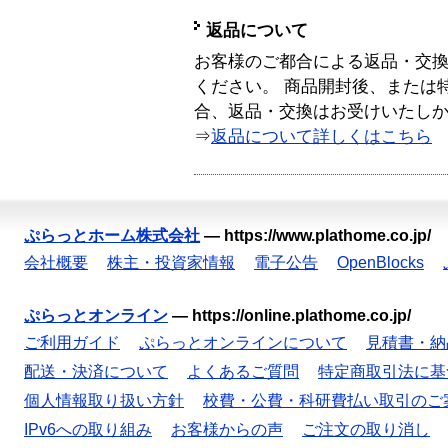
返品について
お客様のご都合による返品・交
ください。 商品開封後、または
合、返品・交換はお受けいたし
⇒
返品について詳しくはこちら
ぷらっとホーム株式会社
—
https://www.plathome.co.jp/
会社概要
株主・投資家情報
電子公告
OpenBlocks
ぷらっとオンライン
—
https://online.plathome.co.jp/
ご利用ガイド
ぷらっとオンラインについて
見積書・納
配送・決済について
よくあるご質問
特定商取引法に基
個人情報取り扱い方針
校費・公費・科研費払い取引のご
IPv6への取り組み
お客様からの声
ご注文の取り消し