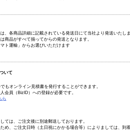
ては、各商品詳細に記載されている発送日にて当社より発送いたし
送は商品がすべて揃ってからの発送となります。
ヤマト運輸」からお選びいただけます
ついて
つでもオンライン見積書を発行することができます。
会員（BizID）への登録が必要です。
ちら
ましては、ご注文後に別途郵送しております。
のため、ご注文日時（土日祝にかかる場合等）によりましては、到