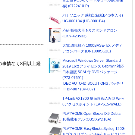
富士通 POS-Cサーマルロール紙(高保
存) (0722410-P)
パナソニック 感熱記録紙B4(6本入り)
UG-0001B4 (UG-0001B4)
応研 販売大臣 NX スタンドアロン
(OKN-423533)
大電 環境対応 1000BASE-T/X メディ
アコンバータ (DN1800SG2E)
Microsoft Windows Server Standard
の事情なく8日以上経
2019 16コアライセンス 64bitWin対応
日本語版 5CAL付 DVDパッケージ
(P73-07691)
IDEC AUTO-ID SOLUTIONS バッテリ
ー BP-007 (BP-007)
TP-Link AX1800 壁面埋め込み型 Wi-Fi
6アクセスポイント (EAP615-WALL)
PLAT'HOME OpenBlocks IX9 Debian
10搭載モデル (OBSIX9/D10A)
PLAT'HOME EasyBlocks Syslog 120G
サブスクリプション(保守サービス) 1年