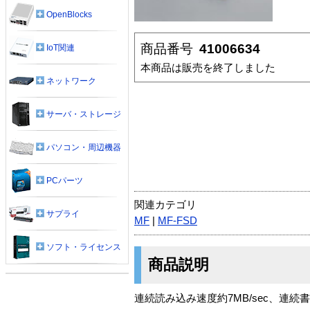
OpenBlocks
商品番号
41006634
IoT関連
本商品は販売を終了しました
ネットワーク
サーバ・ストレージ
パソコン・周辺機器
PCパーツ
関連カテゴリ
サプライ
MF
|
MF-FSD
ソフト・ライセンス
商品説明
連続読み込み速度約7MB/sec、連続書き