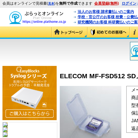
会員はオンラインで見積書(
)を
無料で作成
できます
会員登録(無料)
ログイン
見本
法人のお客様 請求書払いのご案内
学校・官公庁のお客様 校費・公費
研究機関のお客様 科研費払いのご案
ELECOM MF-FSD512 S
メ
商
型
保
J
返