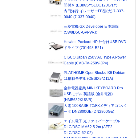
間付き (EBIX/SYSLOG120G/1Y)
内田洋行 イレーザーFB型(大) 7-337-
0040 (7-337-0040)
三菱電機 GX Developer 日本語版
(SW8D5C-GPPW-J)
Hewlett-Packard HP 外付けUSB DVD
ドライブ (701498-B21)
CISCO Japan 250V AC Type A Power
Cable (CAB-TA-250V-JP=)
PLAT'HOME OpenBlocks IX9 Debian
11搭載モデル (OBSIX9/D11A)
金井電器産業 MINI KEYBOARD Pro
USBモデル 英語版 (金井電器)
(HMB632KUS/R)
大電 100BASE-TX/FXメディアコンバ
ータ DN2800GE (DN2800GE)
エイム電子 光ファイバーケーブル
DLC/DSC MM62.5 2m (AFP2-
DLC/DSC-62-02)