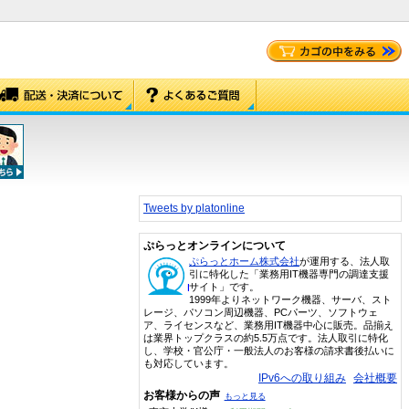
Tweets by platonline
ぷらっとオンラインについて
ぷらっとホーム株式会社
が運用する、法人取
引に特化した「業務用IT機器専門の調達支援
サイト」です。
1999年よりネットワーク機器、サーバ、スト
レージ、パソコン周辺機器、PCパーツ、ソフトウェ
ア、ライセンスなど、業務用IT機器中心に販売。品揃え
は業界トップクラスの約5.5万点です。法人取引に特化
し、学校・官公庁・一般法人のお客様の請求書後払いに
も対応しています。
IPv6への取り組み
会社概要
お客様からの声
もっと見る