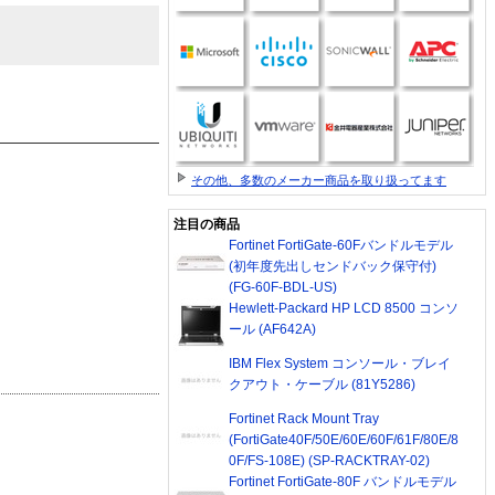
その他、多数のメーカー商品を取り扱ってます
注目の商品
Fortinet FortiGate-60Fバンドルモデル
(初年度先出しセンドバック保守付)
(FG-60F-BDL-US)
Hewlett-Packard HP LCD 8500 コンソ
ール (AF642A)
IBM Flex System コンソール・ブレイ
クアウト・ケーブル (81Y5286)
Fortinet Rack Mount Tray
(FortiGate40F/50E/60E/60F/61F/80E/8
0F/FS-108E) (SP-RACKTRAY-02)
Fortinet FortiGate-80F バンドルモデル