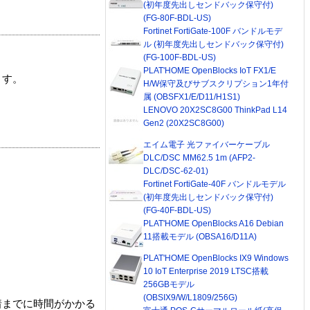
(初年度先出しセンドバック保守付)
(FG-80F-BDL-US)
Fortinet FortiGate-100F バンドルモデ
ル (初年度先出しセンドバック保守付)
(FG-100F-BDL-US)
PLAT'HOME OpenBlocks IoT FX1/E
ます。
H/W保守及びサブスクリプション1年付
属 (OBSFX1/E/D11/H1S1)
LENOVO 20X2SC8G00 ThinkPad L14
Gen2 (20X2SC8G00)
エイム電子 光ファイバーケーブル
DLC/DSC MM62.5 1m (AFP2-
DLC/DSC-62-01)
Fortinet FortiGate-40F バンドルモデル
(初年度先出しセンドバック保守付)
(FG-40F-BDL-US)
PLAT'HOME OpenBlocks A16 Debian
11搭載モデル (OBSA16/D11A)
PLAT'HOME OpenBlocks IX9 Windows
10 IoT Enterprise 2019 LTSC搭載
256GBモデル
(OBSIX9/W/L1809/256G)
着までに時間がかかる