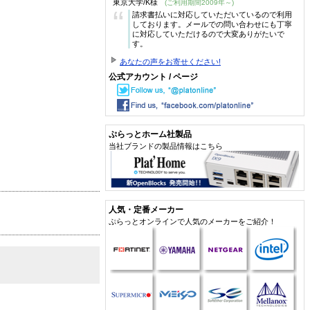
東京大学/K様
(ご利用期間2009年～)
“
請求書払いに対応していただいているので利用
しております。メールでの問い合わせにも丁寧
に対応していただけるので大変ありがたいで
す。
あなたの声をお寄せください!
公式アカウント / ページ
ぷらっとホーム社製品
当社ブランドの製品情報はこちら
人気・定番メーカー
ぷらっとオンラインで人気のメーカーをご紹介！