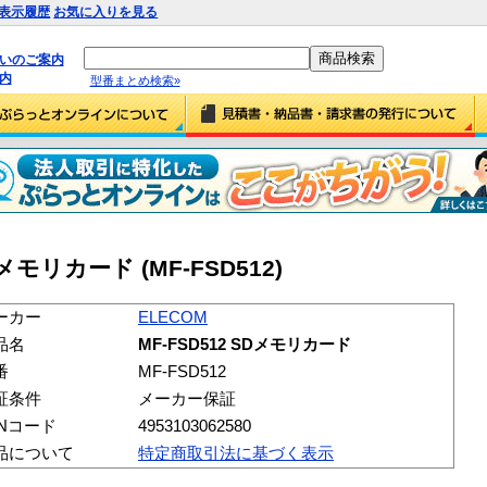
表示履歴
お気に入りを見る
払いのご案内
内
型番まとめ検索»
Dメモリカード (MF-FSD512)
ーカー
ELECOM
品名
MF-FSD512 SDメモリカード
番
MF-FSD512
証条件
メーカー保証
ANコード
4953103062580
品について
特定商取引法に基づく表示