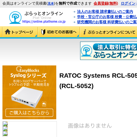
会員はオンラインで見積書(
)を
無料で作成
できます
会員登録(無料)
ログイン
見本
法人のお客様 請求書払いのご案内
学校・官公庁のお客様 校費・公費
研究機関のお客様 科研費払いのご案
RATOC Systems RCL-
(RCL-5052)