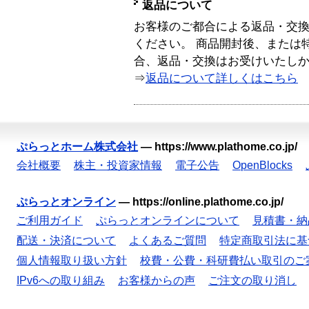
返品について
お客様のご都合による返品・交
ください。 商品開封後、または
合、返品・交換はお受けいたし
⇒
返品について詳しくはこちら
ぷらっとホーム株式会社
—
https://www.plathome.co.jp/
会社概要
株主・投資家情報
電子公告
OpenBlocks
ぷらっとオンライン
—
https://online.plathome.co.jp/
ご利用ガイド
ぷらっとオンラインについて
見積書・納
配送・決済について
よくあるご質問
特定商取引法に基
個人情報取り扱い方針
校費・公費・科研費払い取引のご
IPv6への取り組み
お客様からの声
ご注文の取り消し