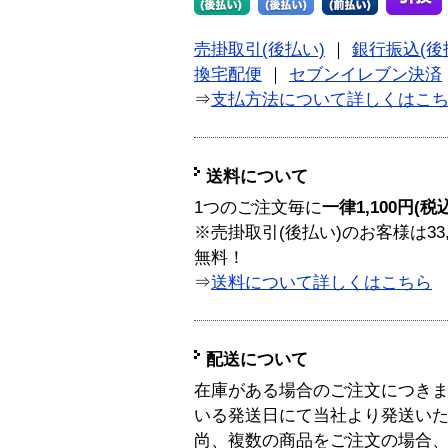
売掛取引(後払い)
｜
銀行振込(後
換宅配便
｜
セブンイレブン決済
⇒
支払方法について詳しくはこ
送料について
1つのご注文毎に
一律1,100円(税
※売掛取引(後払い)のお客様は33
無料！
⇒
送料について詳しくはこちら
配送について
在庫がある場合のご注文につき
いる発送日にて当社より発送い
尚、複数の商品をご注文の場合