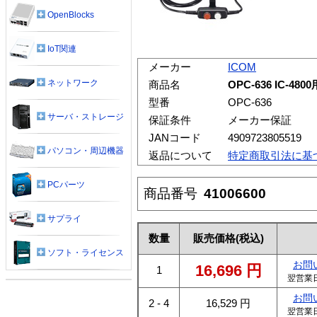
OpenBlocks
IoT関連
メーカー
ICOM
ネットワーク
商品名
OPC-636 IC
型番
OPC-636
サーバ・ストレージ
保証条件
メーカー保証
JANコード
4909723805519
パソコン・周辺機器
返品について
特定商取引法に基
PCパーツ
商品番号
41006600
サプライ
数量
販売価格
(税込)
ソフト・ライセンス
お問
16,696
円
1
翌営業
お問
2 - 4
16,529
円
翌営業