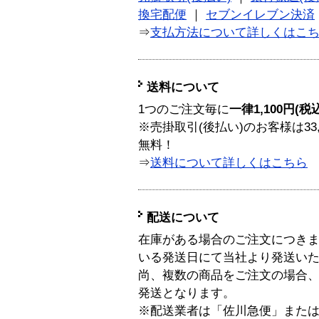
換宅配便
｜
セブンイレブン決済
⇒
支払方法について詳しくはこ
送料について
1つのご注文毎に
一律1,100円(税
※売掛取引(後払い)のお客様は33
無料！
⇒
送料について詳しくはこちら
配送について
在庫がある場合のご注文につき
いる発送日にて当社より発送い
尚、複数の商品をご注文の場合
発送となります。
※配送業者は「佐川急便」また