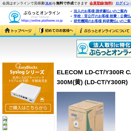
会員はオンラインで見積書(
)を
無料で作成
できます
会員登録(無料)
ログイン
見本
法人のお客様 請求書払いのご案内
学校・官公庁のお客様 校費・公費
研究機関のお客様 科研費払いのご案
ELECOM LD-CT/Y30
300M(黄) (LD-CT/Y300R)