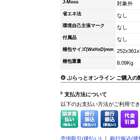
J-Moss
対象外
省エネ法
なし
環境自己主張マーク
なし
付属品
なし
梱包サイズ(WxHxD)mm
252x361
梱包重量
8.09Kg
ぷらっとオンライン ご購入の
支払方法について
以下のお支払い方法がご利用で
売掛取引(後払い)
｜
銀行振込(後