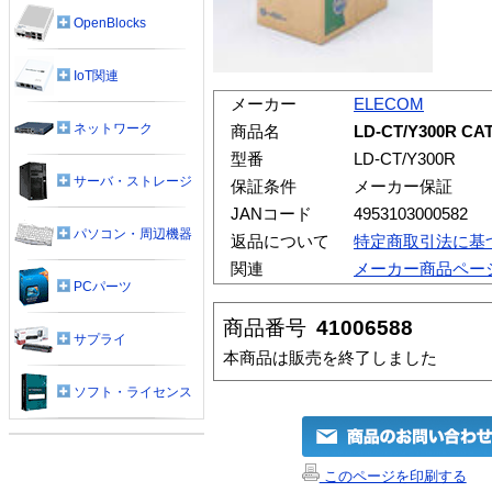
OpenBlocks
IoT関連
メーカー
ELECOM
ネットワーク
商品名
LD-CT/Y300R
型番
LD-CT/Y300R
サーバ・ストレージ
保証条件
メーカー保証
JANコード
4953103000582
パソコン・周辺機器
返品について
特定商取引法に基
関連
メーカー商品ペー
PCパーツ
商品番号
41006588
サプライ
本商品は販売を終了しました
ソフト・ライセンス
このページを印刷する