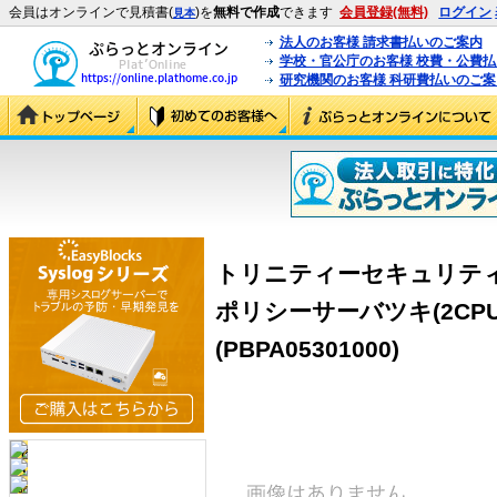
会員はオンラインで見積書(
)を
無料で作成
できます
会員登録(無料)
ログイン
見本
法人のお客様 請求書払いのご案内
学校・官公庁のお客様 校費・公費
研究機関のお客様 科研費払いのご案
トリニティーセキュリティー
ポリシーサーバツキ(2CP
(PBPA05301000)