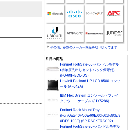
その他、多数のメーカー商品を取り扱ってます
注目の商品
Fortinet FortiGate-60Fバンドルモデル
(初年度先出しセンドバック保守付)
(FG-60F-BDL-US)
Hewlett-Packard HP LCD 8500 コンソ
ール (AF642A)
IBM Flex System コンソール・ブレイ
クアウト・ケーブル (81Y5286)
Fortinet Rack Mount Tray
(FortiGate40F/50E/60E/60F/61F/80E/8
0F/FS-108E) (SP-RACKTRAY-02)
Fortinet FortiGate-80F バンドルモデル