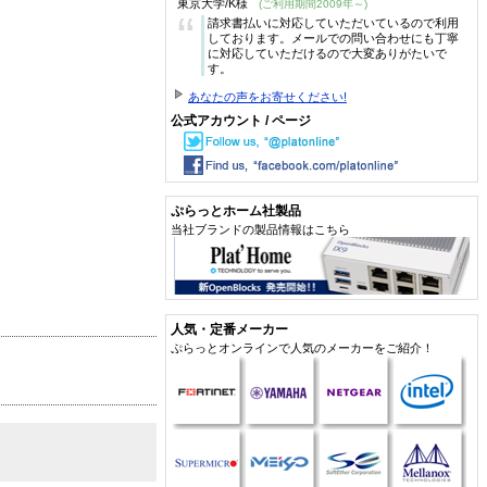
東京大学/K様
(ご利用期間2009年～)
“
請求書払いに対応していただいているので利用
しております。メールでの問い合わせにも丁寧
に対応していただけるので大変ありがたいで
す。
あなたの声をお寄せください!
公式アカウント / ページ
ぷらっとホーム社製品
当社ブランドの製品情報はこちら
人気・定番メーカー
ぷらっとオンラインで人気のメーカーをご紹介！