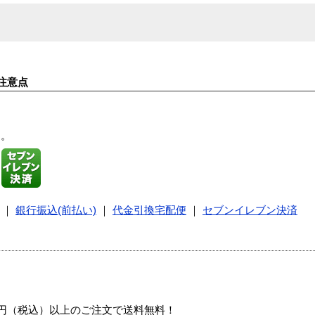
注意点
す。
｜
銀行振込(前払い)
｜
代金引換宅配便
｜
セブンイレブン決済
00円（税込）以上のご注文で送料無料！