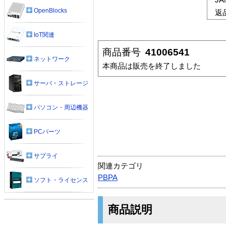
OpenBlocks
返
IoT関連
商品番号
41006541
ネットワーク
本商品は販売を終了しました
サーバ・ストレージ
パソコン・周辺機器
PCパーツ
サプライ
関連カテゴリ
PBPA
ソフト・ライセンス
商品説明