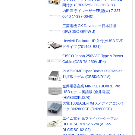
間付き (EBIX/SYSLOG120G/1Y)
内田洋行 イレーザーFB型(大) 7-337-
0040 (7-337-0040)
三菱電機 GX Developer 日本語版
(SW8D5C-GPPW-J)
Hewlett-Packard HP 外付けUSB DVD
ドライブ (701498-B21)
CISCO Japan 250V AC Type A Power
Cable (CAB-TA-250V-JP=)
PLAT'HOME OpenBlocks IX9 Debian
11搭載モデル (OBSIX9/D11A)
金井電器産業 MINI KEYBOARD Pro
USBモデル 英語版 (金井電器)
(HMB632KUS/R)
大電 100BASE-TX/FXメディアコンバ
ータ DN2800GE (DN2800GE)
エイム電子 光ファイバーケーブル
DLC/DSC MM62.5 2m (AFP2-
DLC/DSC-62-02)