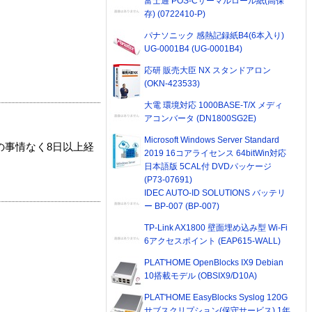
富士通 POS-Cサーマルロール紙(高保
存) (0722410-P)
パナソニック 感熱記録紙B4(6本入り)
UG-0001B4 (UG-0001B4)
応研 販売大臣 NX スタンドアロン
(OKN-423533)
大電 環境対応 1000BASE-T/X メディ
アコンバータ (DN1800SG2E)
Microsoft Windows Server Standard
の事情なく8日以上経
2019 16コアライセンス 64bitWin対応
日本語版 5CAL付 DVDパッケージ
(P73-07691)
IDEC AUTO-ID SOLUTIONS バッテリ
ー BP-007 (BP-007)
TP-Link AX1800 壁面埋め込み型 Wi-Fi
6アクセスポイント (EAP615-WALL)
PLAT'HOME OpenBlocks IX9 Debian
10搭載モデル (OBSIX9/D10A)
PLAT'HOME EasyBlocks Syslog 120G
サブスクリプション(保守サービス) 1年