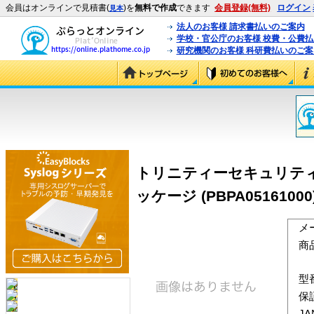
会員はオンラインで見積書(
)を
無料で作成
できます
会員登録(無料)
ログイン
見本
法人のお客様 請求書払いのご案内
学校・官公庁のお客様 校費・公費
研究機関のお客様 科研費払いのご案
トリニティーセキュリティー
ッケージ (PBPA05161000
メ
商
型
保
J