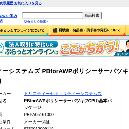
表示履歴
お気に入りを見る
払いのご案内
内
型番まとめ検索»
システムズ PBforAWPポリシーサーバツキ(
)
ーカー
トリニティーセキュリティーシステムズ
品名
PBforAWPポリシーサーバツキ(7CPU)基本パ
ッケージ
番
PBPA05161000
証条件
メーカー保証
ANコード
9760012009118