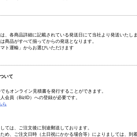
ては、各商品詳細に記載されている発送日にて当社より発送いたし
送は商品がすべて揃ってからの発送となります。
ヤマト運輸」からお選びいただけます
ついて
つでもオンライン見積書を発行することができます。
会員（BizID）への登録が必要です。
ちら
ましては、ご注文後に別途郵送しております。
のため、ご注文日時（土日祝にかかる場合等）によりましては、到