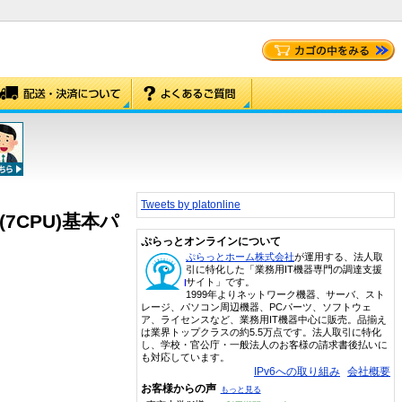
Tweets by platonline
7CPU)基本パ
ぷらっとオンラインについて
ぷらっとホーム株式会社
が運用する、法人取
引に特化した「業務用IT機器専門の調達支援
サイト」です。
1999年よりネットワーク機器、サーバ、スト
レージ、パソコン周辺機器、PCパーツ、ソフトウェ
ア、ライセンスなど、業務用IT機器中心に販売。品揃え
は業界トップクラスの約5.5万点です。法人取引に特化
し、学校・官公庁・一般法人のお客様の請求書後払いに
も対応しています。
IPv6への取り組み
会社概要
お客様からの声
もっと見る