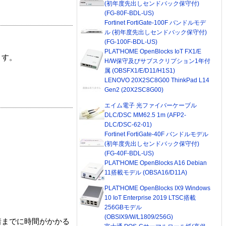
(初年度先出しセンドバック保守付)
(FG-80F-BDL-US)
Fortinet FortiGate-100F バンドルモデ
ル (初年度先出しセンドバック保守付)
(FG-100F-BDL-US)
PLAT'HOME OpenBlocks IoT FX1/E
ます。
H/W保守及びサブスクリプション1年付
属 (OBSFX1/E/D11/H1S1)
LENOVO 20X2SC8G00 ThinkPad L14
Gen2 (20X2SC8G00)
エイム電子 光ファイバーケーブル
DLC/DSC MM62.5 1m (AFP2-
DLC/DSC-62-01)
Fortinet FortiGate-40F バンドルモデル
(初年度先出しセンドバック保守付)
(FG-40F-BDL-US)
PLAT'HOME OpenBlocks A16 Debian
11搭載モデル (OBSA16/D11A)
PLAT'HOME OpenBlocks IX9 Windows
10 IoT Enterprise 2019 LTSC搭載
256GBモデル
(OBSIX9/W/L1809/256G)
着までに時間がかかる