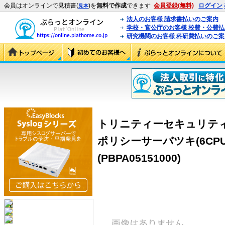
会員はオンラインで見積書(
)を
無料で作成
できます
会員登録(無料)
ログイン
見本
法人のお客様 請求書払いのご案内
学校・官公庁のお客様 校費・公費
研究機関のお客様 科研費払いのご案
トリニティーセキュリティー
ポリシーサーバツキ(6CP
(PBPA05151000)