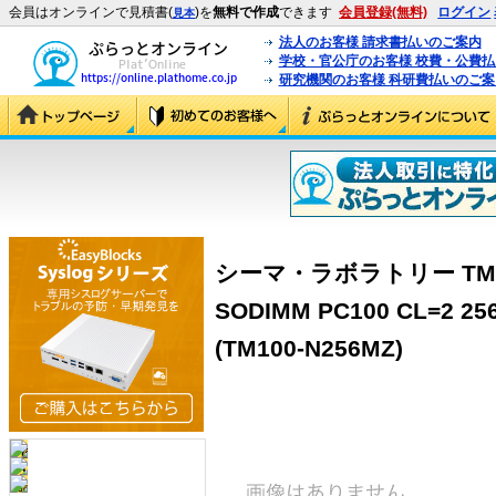
会員はオンラインで見積書(
)を
無料で作成
できます
会員登録(無料)
ログイン
見本
法人のお客様 請求書払いのご案内
学校・官公庁のお客様 校費・公費
研究機関のお客様 科研費払いのご案
シーマ・ラボラトリー TM100-
SODIMM PC100 CL=2 
(TM100-N256MZ)