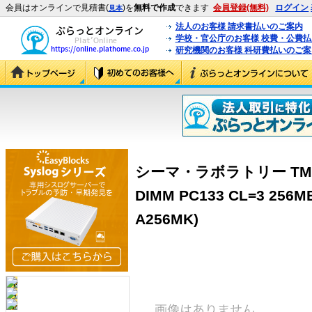
会員はオンラインで見積書(
)を
無料で作成
できます
会員登録(無料)
ログイン
見本
法人のお客様 請求書払いのご案内
学校・官公庁のお客様 校費・公費
研究機関のお客様 科研費払いのご案
シーマ・ラボラトリー TM133-
DIMM PC133 CL=3 256M
A256MK)