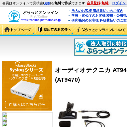
会員はオンラインで見積書(
)を
無料で作成
できます
会員登録(無料)
ログイン
見本
法人のお客様 請求書払いのご案内
学校・官公庁のお客様 校費・公費
研究機関のお客様 科研費払いのご案
オーディオテクニカ AT9
(AT9470)