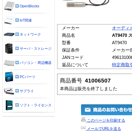
OpenBlocks
IoT関連
メーカー
オーディ
ネットワーク
商品名
AT947
型番
AT9470
サーバ・ストレージ
保証条件
メーカー
JANコード
49613100
パソコン・周辺機器
返品について
特定商取
PCパーツ
商品番号
41006507
本商品は販売を終了しました
サプライ
ソフト・ライセンス
このページを印刷する
メールでURLを送る