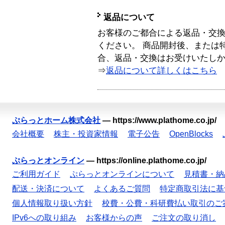
返品について
お客様のご都合による返品・交
ください。 商品開封後、または
合、返品・交換はお受けいたし
⇒
返品について詳しくはこちら
ぷらっとホーム株式会社
—
https://www.plathome.co.jp/
会社概要
株主・投資家情報
電子公告
OpenBlocks
ぷらっとオンライン
—
https://online.plathome.co.jp/
ご利用ガイド
ぷらっとオンラインについて
見積書・納
配送・決済について
よくあるご質問
特定商取引法に基
個人情報取り扱い方針
校費・公費・科研費払い取引のご
IPv6への取り組み
お客様からの声
ご注文の取り消し