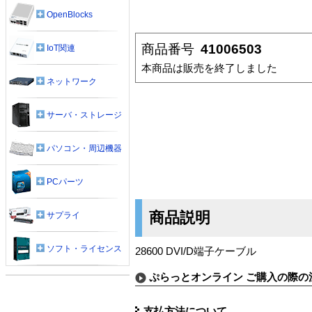
OpenBlocks
商品番号
41006503
IoT関連
本商品は販売を終了しました
ネットワーク
サーバ・ストレージ
パソコン・周辺機器
PCパーツ
商品説明
サプライ
ソフト・ライセンス
28600 DVI/D端子ケーブル
ぷらっとオンライン ご購入の際の
支払方法について