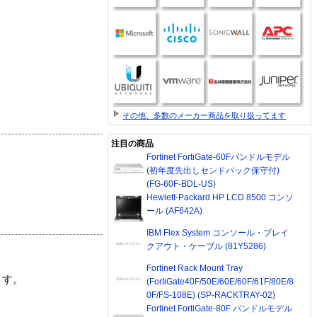
その他、多数のメーカー商品を取り扱ってます
注目の商品
Fortinet FortiGate-60Fバンドルモデル
(初年度先出しセンドバック保守付)
(FG-60F-BDL-US)
Hewlett-Packard HP LCD 8500 コンソ
ール (AF642A)
IBM Flex System コンソール・ブレイ
クアウト・ケーブル (81Y5286)
Fortinet Rack Mount Tray
ます。
(FortiGate40F/50E/60E/60F/61F/80E/8
0F/FS-108E) (SP-RACKTRAY-02)
Fortinet FortiGate-80F バンドルモデル