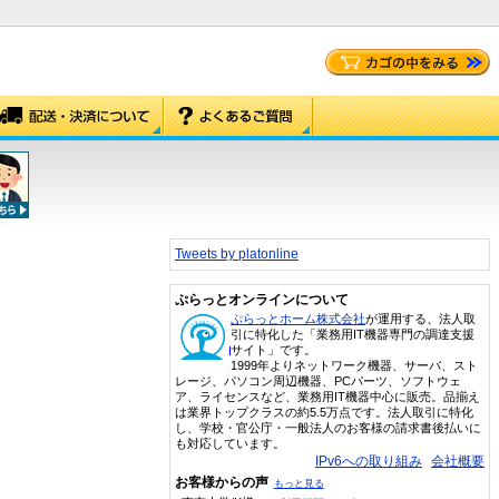
Tweets by platonline
ぷらっとオンラインについて
ぷらっとホーム株式会社
が運用する、法人取
引に特化した「業務用IT機器専門の調達支援
サイト」です。
1999年よりネットワーク機器、サーバ、スト
レージ、パソコン周辺機器、PCパーツ、ソフトウェ
ア、ライセンスなど、業務用IT機器中心に販売。品揃え
は業界トップクラスの約5.5万点です。法人取引に特化
し、学校・官公庁・一般法人のお客様の請求書後払いに
も対応しています。
IPv6への取り組み
会社概要
お客様からの声
もっと見る