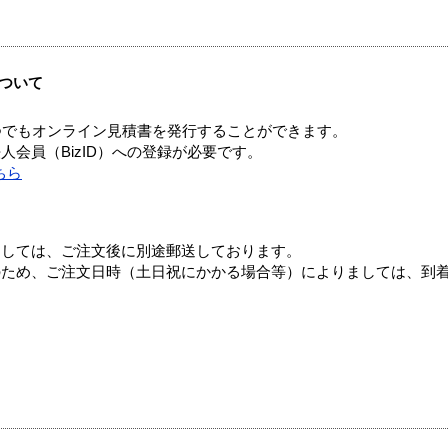
ついて
つでもオンライン見積書を発行することができます。
会員（BizID）への登録が必要です。
ちら
ましては、ご注文後に別途郵送しております。
のため、ご注文日時（土日祝にかかる場合等）によりましては、到