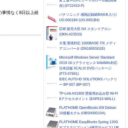
富士通 POS-Cサーマルロール紙(高保
存) (0722410-P)
の事情なく8日以上経
パナソニック 感熱記録紙B4(6本入り)
UG-0001B4 (UG-0001B4)
応研 販売大臣 NX スタンドアロン
(OKN-423533)
大電 環境対応 1000BASE-T/X メディ
アコンバータ (DN1800SG2E)
Microsoft Windows Server Standard
2019 16コアライセンス 64bitWin対応
日本語版 5CAL付 DVDパッケージ
(P73-07691)
IDEC AUTO-ID SOLUTIONS バッテリ
ー BP-007 (BP-007)
TP-Link AX1800 壁面埋め込み型 Wi-Fi
6アクセスポイント (EAP615-WALL)
PLAT'HOME OpenBlocks IX9 Debian
10搭載モデル (OBSIX9/D10A)
PLAT'HOME EasyBlocks Syslog 120G
サブスクリプション(保守サービス) 1年