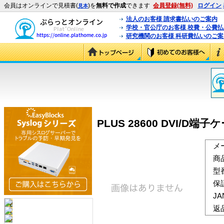
会員はオンラインで見積書(
)を
無料で作成
できます
会員登録(無料)
ログイン
見本
法人のお客様 請求書払いのご案内
学校・官公庁のお客様 校費・公費
研究機関のお客様 科研費払いのご案
PLUS 28600 DVI/D端子ケ
メ
商
型
保
J
返