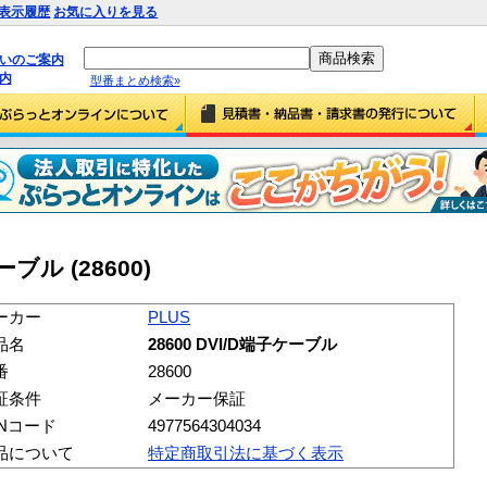
表示履歴
お気に入りを見る
払いのご案内
内
型番まとめ検索»
ーブル (28600)
ーカー
PLUS
品名
28600 DVI/D端子ケーブル
番
28600
証条件
メーカー保証
ANコード
4977564304034
品について
特定商取引法に基づく表示