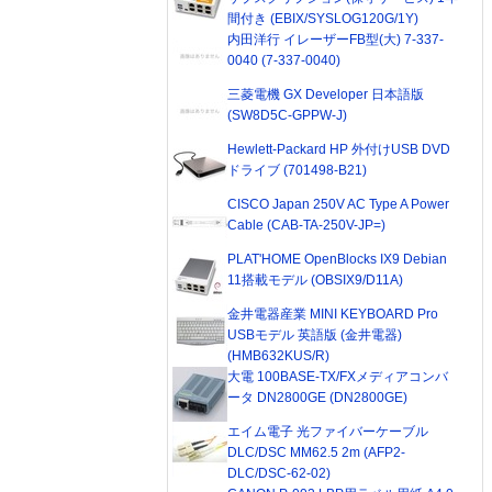
間付き (EBIX/SYSLOG120G/1Y)
内田洋行 イレーザーFB型(大) 7-337-
0040 (7-337-0040)
三菱電機 GX Developer 日本語版
(SW8D5C-GPPW-J)
Hewlett-Packard HP 外付けUSB DVD
ドライブ (701498-B21)
CISCO Japan 250V AC Type A Power
Cable (CAB-TA-250V-JP=)
PLAT'HOME OpenBlocks IX9 Debian
11搭載モデル (OBSIX9/D11A)
金井電器産業 MINI KEYBOARD Pro
USBモデル 英語版 (金井電器)
(HMB632KUS/R)
大電 100BASE-TX/FXメディアコンバ
ータ DN2800GE (DN2800GE)
エイム電子 光ファイバーケーブル
DLC/DSC MM62.5 2m (AFP2-
DLC/DSC-62-02)