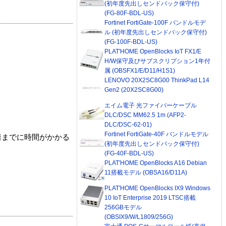
(初年度先出しセンドバック保守付)
(FG-80F-BDL-US)
Fortinet FortiGate-100F バンドルモデ
ル (初年度先出しセンドバック保守付)
(FG-100F-BDL-US)
PLAT'HOME OpenBlocks IoT FX1/E
H/W保守及びサブスクリプション1年付
属 (OBSFX1/E/D11/H1S1)
LENOVO 20X2SC8G00 ThinkPad L14
Gen2 (20X2SC8G00)
エイム電子 光ファイバーケーブル
DLC/DSC MM62.5 1m (AFP2-
DLC/DSC-62-01)
Fortinet FortiGate-40F バンドルモデル
着までに時間がかかる
(初年度先出しセンドバック保守付)
(FG-40F-BDL-US)
PLAT'HOME OpenBlocks A16 Debian
11搭載モデル (OBSA16/D11A)
PLAT'HOME OpenBlocks IX9 Windows
10 IoT Enterprise 2019 LTSC搭載
256GBモデル
(OBSIX9/W/L1809/256G)