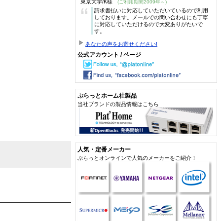
東京大学/K様
(ご利用期間2009年～)
“
請求書払いに対応していただいているので利用
しております。メールでの問い合わせにも丁寧
に対応していただけるので大変ありがたいで
す。
あなたの声をお寄せください!
公式アカウント / ページ
ぷらっとホーム社製品
当社ブランドの製品情報はこちら
人気・定番メーカー
ぷらっとオンラインで人気のメーカーをご紹介！