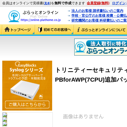
会員はオンラインで見積書(
)を
無料で作成
できます
会員登録(無料)
ログイン
見本
法人のお客様 請求書払いのご案内
学校・官公庁のお客様 校費・公費
研究機関のお客様 科研費払いのご案
トリニティーセキュリテ
PBforAWP(7CPU)追加パッ