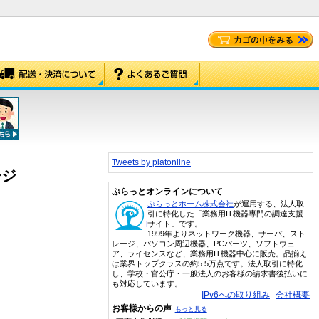
Tweets by platonline
ージ
ぷらっとオンラインについて
ぷらっとホーム株式会社
が運用する、法人取
引に特化した「業務用IT機器専門の調達支援
サイト」です。
1999年よりネットワーク機器、サーバ、スト
レージ、パソコン周辺機器、PCパーツ、ソフトウェ
ア、ライセンスなど、業務用IT機器中心に販売。品揃え
は業界トップクラスの約5.5万点です。法人取引に特化
し、学校・官公庁・一般法人のお客様の請求書後払いに
も対応しています。
IPv6への取り組み
会社概要
お客様からの声
もっと見る