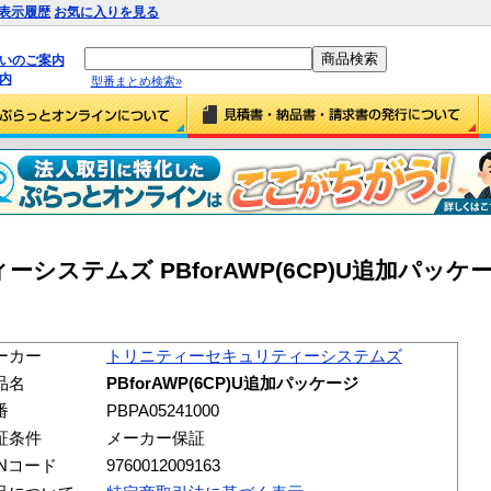
表示履歴
お気に入りを見る
払いのご案内
内
型番まとめ検索»
システムズ PBforAWP(6CP)U追加パッケ
ーカー
トリニティーセキュリティーシステムズ
品名
PBforAWP(6CP)U追加パッケージ
番
PBPA05241000
証条件
メーカー保証
ANコード
9760012009163