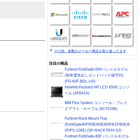
その他、多数のメーカー商品を取り扱ってます
注目の商品
Fortinet FortiGate-60Fバンドルモデル
(初年度先出しセンドバック保守付)
(FG-60F-BDL-US)
Hewlett-Packard HP LCD 8500 コンソ
ール (AF642A)
IBM Flex System コンソール・ブレイ
クアウト・ケーブル (81Y5286)
Fortinet Rack Mount Tray
(FortiGate40F/50E/60E/60F/61F/80E/8
0F/FS-108E) (SP-RACKTRAY-02)
Fortinet FortiGate-80F バンドルモデル