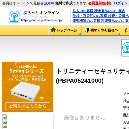
会員はオンラインで見積書(
)を
無料で作成
できます
会員登録(無料)
ログイン
見本
法人のお客様 請求書払いのご案内
学校・官公庁のお客様 校費・公費
研究機関のお客様 科研費払いのご案
トリニティーセキュリティー
(PBPA05241000)
メ
商
型
保
J