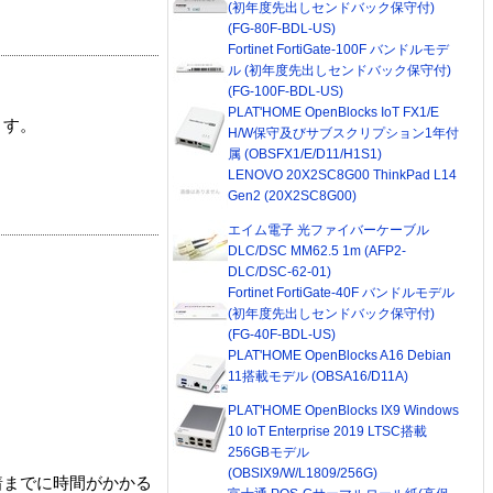
(初年度先出しセンドバック保守付)
(FG-80F-BDL-US)
Fortinet FortiGate-100F バンドルモデ
ル (初年度先出しセンドバック保守付)
(FG-100F-BDL-US)
PLAT'HOME OpenBlocks IoT FX1/E
ます。
H/W保守及びサブスクリプション1年付
属 (OBSFX1/E/D11/H1S1)
LENOVO 20X2SC8G00 ThinkPad L14
Gen2 (20X2SC8G00)
エイム電子 光ファイバーケーブル
DLC/DSC MM62.5 1m (AFP2-
DLC/DSC-62-01)
Fortinet FortiGate-40F バンドルモデル
(初年度先出しセンドバック保守付)
(FG-40F-BDL-US)
PLAT'HOME OpenBlocks A16 Debian
11搭載モデル (OBSA16/D11A)
PLAT'HOME OpenBlocks IX9 Windows
10 IoT Enterprise 2019 LTSC搭載
256GBモデル
(OBSIX9/W/L1809/256G)
着までに時間がかかる