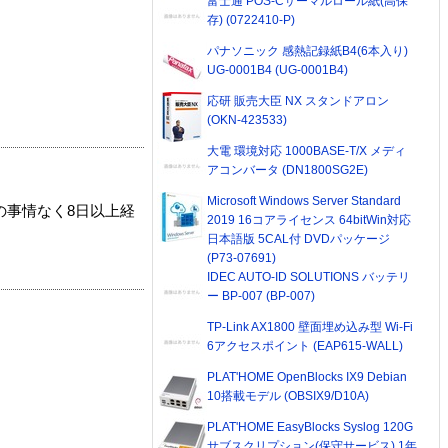
富士通 POS-Cサーマルロール紙(高保
存) (0722410-P)
パナソニック 感熱記録紙B4(6本入り)
UG-0001B4 (UG-0001B4)
応研 販売大臣 NX スタンドアロン
(OKN-423533)
大電 環境対応 1000BASE-T/X メディ
アコンバータ (DN1800SG2E)
Microsoft Windows Server Standard
の事情なく8日以上経
2019 16コアライセンス 64bitWin対応
日本語版 5CAL付 DVDパッケージ
(P73-07691)
IDEC AUTO-ID SOLUTIONS バッテリ
ー BP-007 (BP-007)
TP-Link AX1800 壁面埋め込み型 Wi-Fi
6アクセスポイント (EAP615-WALL)
PLAT'HOME OpenBlocks IX9 Debian
10搭載モデル (OBSIX9/D10A)
PLAT'HOME EasyBlocks Syslog 120G
サブスクリプション(保守サービス) 1年