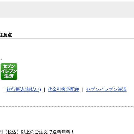
注意点
す。
｜
銀行振込(前払い)
｜
代金引換宅配便
｜
セブンイレブン決済
00円（税込）以上のご注文で送料無料！