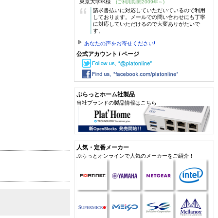
東京大学/K様
(ご利用期間2009年～)
“
請求書払いに対応していただいているので利用
しております。メールでの問い合わせにも丁寧
に対応していただけるので大変ありがたいで
す。
あなたの声をお寄せください!
公式アカウント / ページ
ぷらっとホーム社製品
当社ブランドの製品情報はこちら
人気・定番メーカー
ぷらっとオンラインで人気のメーカーをご紹介！