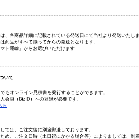
ては、各商品詳細に記載されている発送日にて当社より発送いたし
送は商品がすべて揃ってからの発送となります。
ヤマト運輸」からお選びいただけます
ついて
つでもオンライン見積書を発行することができます。
会員（BizID）への登録が必要です。
ちら
ましては、ご注文後に別途郵送しております。
のため、ご注文日時（土日祝にかかる場合等）によりましては、到