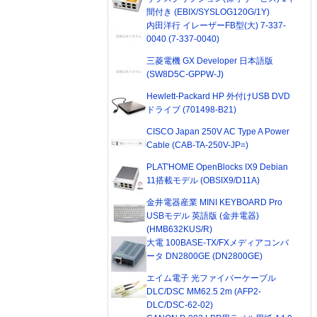
間付き (EBIX/SYSLOG120G/1Y)
内田洋行 イレーザーFB型(大) 7-337-
0040 (7-337-0040)
三菱電機 GX Developer 日本語版
(SW8D5C-GPPW-J)
Hewlett-Packard HP 外付けUSB DVD
ドライブ (701498-B21)
CISCO Japan 250V AC Type A Power
Cable (CAB-TA-250V-JP=)
PLAT'HOME OpenBlocks IX9 Debian
11搭載モデル (OBSIX9/D11A)
金井電器産業 MINI KEYBOARD Pro
USBモデル 英語版 (金井電器)
(HMB632KUS/R)
大電 100BASE-TX/FXメディアコンバ
ータ DN2800GE (DN2800GE)
エイム電子 光ファイバーケーブル
DLC/DSC MM62.5 2m (AFP2-
DLC/DSC-62-02)