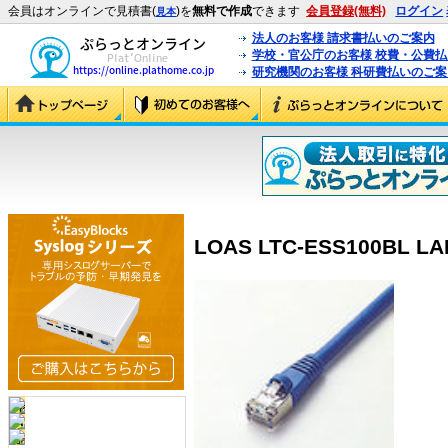
会員はオンラインで見積書(
)を
無料で作成
できます
会員登録(無料)
ログイン
見本
法人のお客様 請求書払いのご案内
学校・官公庁のお客様 校費・公費
研究機関のお客様 科研費払いのご案
LOAS LTC-ESS100BL L