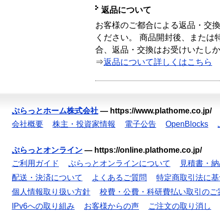
返品について
お客様のご都合による返品・交
ください。 商品開封後、または
合、返品・交換はお受けいたし
⇒
返品について詳しくはこちら
ぷらっとホーム株式会社
—
https://www.plathome.co.jp/
会社概要
株主・投資家情報
電子公告
OpenBlocks
ぷらっとオンライン
—
https://online.plathome.co.jp/
ご利用ガイド
ぷらっとオンラインについて
見積書・納
配送・決済について
よくあるご質問
特定商取引法に基
個人情報取り扱い方針
校費・公費・科研費払い取引のご
IPv6への取り組み
お客様からの声
ご注文の取り消し