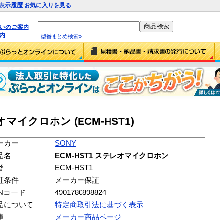
表示履歴
お気に入りを見る
払いのご案内
内
型番まとめ検索»
レオマイクロホン (ECM-HST1)
ーカー
SONY
品名
ECM-HST1 ステレオマイクロホン
番
ECM-HST1
証条件
メーカー保証
ANコード
4901780898824
品について
特定商取引法に基づく表示
連
メーカー商品ページ