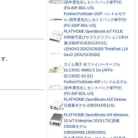
(初年度先出しセンドバック保守付)
(FG-80F-BDL-US)
Fortinet FortiGate-100F バンドルモデ
ル (初年度先出しセンドバック保守付)
(FG-100F-BDL-US)
PLAT'HOME OpenBlocks IoT FX1/E
H/W保守及びサブスクリプション1年付
属 (OBSFX1/E/D11/H1S1)
LENOVO 20X2SC8G00 ThinkPad L14
Gen2 (20X2SC8G00)
ます。
エイム電子 光ファイバーケーブル
DLC/DSC MM62.5 1m (AFP2-
DLC/DSC-62-01)
Fortinet FortiGate-40F バンドルモデル
(初年度先出しセンドバック保守付)
(FG-40F-BDL-US)
PLAT'HOME OpenBlocks A16 Debian
11搭載モデル (OBSA16/D11A)
PLAT'HOME OpenBlocks IX9 Windows
10 IoT Enterprise 2019 LTSC搭載
256GBモデル
(OBSIX9/W/L1809/256G)