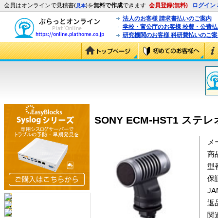
会員はオンラインで見積書(
)を
無料で作成
できます
会員登録(無料)
ログイン
見本
法人のお客様 請求書払いのご案内
学校・官公庁のお客様 校費・公費
研究機関のお客様 科研費払いのご案
SONY ECM-HST1 ステ
メ
商
型
保
J
返
関