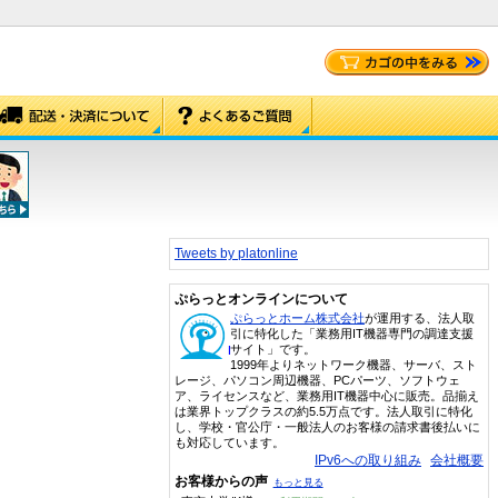
Tweets by platonline
ぷらっとオンラインについて
ぷらっとホーム株式会社
が運用する、法人取
引に特化した「業務用IT機器専門の調達支援
サイト」です。
1999年よりネットワーク機器、サーバ、スト
レージ、パソコン周辺機器、PCパーツ、ソフトウェ
ア、ライセンスなど、業務用IT機器中心に販売。品揃え
は業界トップクラスの約5.5万点です。法人取引に特化
し、学校・官公庁・一般法人のお客様の請求書後払いに
も対応しています。
IPv6への取り組み
会社概要
お客様からの声
もっと見る