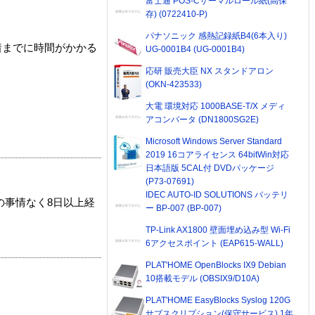
富士通 POS-Cサーマルロール紙(高保
存) (0722410-P)
パナソニック 感熱記録紙B4(6本入り)
着までに時間がかかる
UG-0001B4 (UG-0001B4)
応研 販売大臣 NX スタンドアロン
(OKN-423533)
大電 環境対応 1000BASE-T/X メディ
アコンバータ (DN1800SG2E)
Microsoft Windows Server Standard
2019 16コアライセンス 64bitWin対応
日本語版 5CAL付 DVDパッケージ
(P73-07691)
IDEC AUTO-ID SOLUTIONS バッテリ
の事情なく8日以上経
ー BP-007 (BP-007)
TP-Link AX1800 壁面埋め込み型 Wi-Fi
6アクセスポイント (EAP615-WALL)
PLAT'HOME OpenBlocks IX9 Debian
10搭載モデル (OBSIX9/D10A)
PLAT'HOME EasyBlocks Syslog 120G
サブスクリプション(保守サービス) 1年