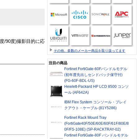
/90度)撮影目的に応
その他、多数のメーカー商品を取り扱ってます
注目の商品
Fortinet FortiGate-60Fバンドルモデル
(初年度先出しセンドバック保守付)
(FG-60F-BDL-US)
Hewlett-Packard HP LCD 8500 コンソ
ール (AF642A)
IBM Flex System コンソール・ブレイ
クアウト・ケーブル (81Y5286)
Fortinet Rack Mount Tray
(FortiGate40F/50E/60E/60F/61F/80E/8
0F/FS-108E) (SP-RACKTRAY-02)
Fortinet FortiGate-80F バンドルモデル