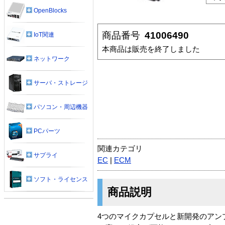
OpenBlocks
商品番号
41006490
IoT関連
本商品は販売を終了しました
ネットワーク
サーバ・ストレージ
パソコン・周辺機器
PCパーツ
関連カテゴリ
サプライ
EC
|
ECM
ソフト・ライセンス
商品説明
4つのマイクカプセルと新開発のアンプ