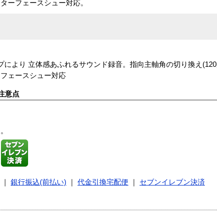
ンターフェースシュー対応。
により 立体感あふれるサウンド録音。指向主軸角の切り換え(120度
ーフェースシュー対応
注意点
す。
｜
銀行振込(前払い)
｜
代金引換宅配便
｜
セブンイレブン決済