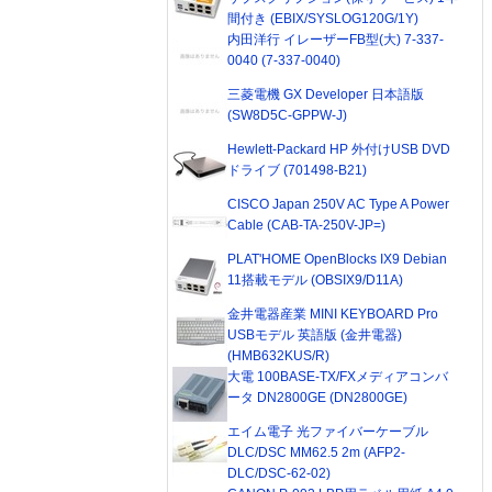
間付き (EBIX/SYSLOG120G/1Y)
内田洋行 イレーザーFB型(大) 7-337-
0040 (7-337-0040)
三菱電機 GX Developer 日本語版
(SW8D5C-GPPW-J)
Hewlett-Packard HP 外付けUSB DVD
ドライブ (701498-B21)
CISCO Japan 250V AC Type A Power
Cable (CAB-TA-250V-JP=)
PLAT'HOME OpenBlocks IX9 Debian
11搭載モデル (OBSIX9/D11A)
金井電器産業 MINI KEYBOARD Pro
USBモデル 英語版 (金井電器)
(HMB632KUS/R)
大電 100BASE-TX/FXメディアコンバ
ータ DN2800GE (DN2800GE)
エイム電子 光ファイバーケーブル
DLC/DSC MM62.5 2m (AFP2-
DLC/DSC-62-02)