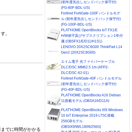
(初年度先出しセンドバック保守付)
(FG-80F-BDL-US)
Fortinet FortiGate-100F バンドルモデ
ル (初年度先出しセンドバック保守付)
(FG-100F-BDL-US)
PLAT'HOME OpenBlocks IoT FX1/E
ます。
H/W保守及びサブスクリプション1年付
属 (OBSFX1/E/D11/H1S1)
LENOVO 20X2SC8G00 ThinkPad L14
Gen2 (20X2SC8G00)
エイム電子 光ファイバーケーブル
DLC/DSC MM62.5 1m (AFP2-
DLC/DSC-62-01)
Fortinet FortiGate-40F バンドルモデル
(初年度先出しセンドバック保守付)
(FG-40F-BDL-US)
PLAT'HOME OpenBlocks A16 Debian
11搭載モデル (OBSA16/D11A)
PLAT'HOME OpenBlocks IX9 Windows
10 IoT Enterprise 2019 LTSC搭載
256GBモデル
(OBSIX9/W/L1809/256G)
着までに時間がかかる