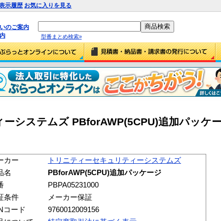
表示履歴
お気に入りを見る
払いのご案内
内
型番まとめ検索»
システムズ PBforAWP(5CPU)追加パッケ
ーカー
トリニティーセキュリティーシステムズ
品名
PBforAWP(5CPU)追加パッケージ
番
PBPA05231000
証条件
メーカー保証
ANコード
9760012009156