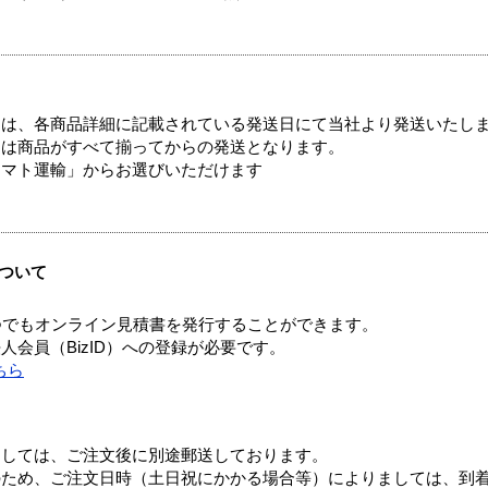
ては、各商品詳細に記載されている発送日にて当社より発送いたし
送は商品がすべて揃ってからの発送となります。
ヤマト運輸」からお選びいただけます
ついて
つでもオンライン見積書を発行することができます。
会員（BizID）への登録が必要です。
ちら
ましては、ご注文後に別途郵送しております。
のため、ご注文日時（土日祝にかかる場合等）によりましては、到