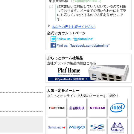
東京大学/K様
(ご利用期間2009年～)
“
請求書払いに対応していただいているので利用
しております。メールでの問い合わせにも丁寧
に対応していただけるので大変ありがたいで
す。
あなたの声をお寄せください!
公式アカウント / ページ
ぷらっとホーム社製品
当社ブランドの製品情報はこちら
人気・定番メーカー
ぷらっとオンラインで人気のメーカーをご紹介！