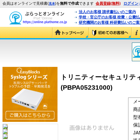
会員はオンラインで見積書(
)を
無料で作成
できます
会員登録(無料)
ログイン
見本
法人のお客様 請求書払いのご案内
学校・官公庁のお客様 校費・公費
研究機関のお客様 科研費払いのご案
トリニティーセキュリティー
(PBPA05231000)
メ
商
型
保
J