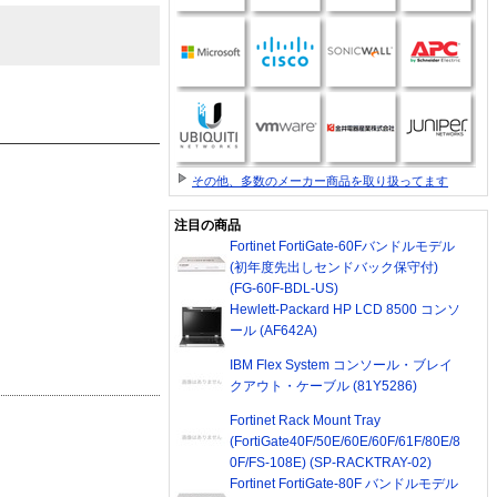
その他、多数のメーカー商品を取り扱ってます
注目の商品
Fortinet FortiGate-60Fバンドルモデル
(初年度先出しセンドバック保守付)
(FG-60F-BDL-US)
Hewlett-Packard HP LCD 8500 コンソ
ール (AF642A)
IBM Flex System コンソール・ブレイ
クアウト・ケーブル (81Y5286)
Fortinet Rack Mount Tray
(FortiGate40F/50E/60E/60F/61F/80E/8
0F/FS-108E) (SP-RACKTRAY-02)
Fortinet FortiGate-80F バンドルモデル