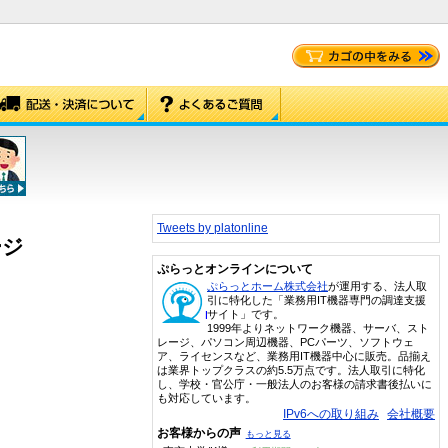
Tweets by platonline
ージ
ぷらっとオンラインについて
ぷらっとホーム株式会社
が運用する、法人取
引に特化した「業務用IT機器専門の調達支援
サイト」です。
1999年よりネットワーク機器、サーバ、スト
レージ、パソコン周辺機器、PCパーツ、ソフトウェ
ア、ライセンスなど、業務用IT機器中心に販売。品揃え
は業界トップクラスの約5.5万点です。法人取引に特化
し、学校・官公庁・一般法人のお客様の請求書後払いに
も対応しています。
IPv6への取り組み
会社概要
お客様からの声
もっと見る