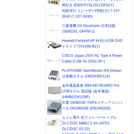
間付き (EBIX/SYSLOG120G/1Y)
内田洋行 イレーザーFB型(大) 7-337-
0040 (7-337-0040)
三菱電機 GX Developer 日本語版
(SW8D5C-GPPW-J)
Hewlett-Packard HP 外付けUSB DVD
ドライブ (701498-B21)
CISCO Japan 250V AC Type A Power
Cable (CAB-TA-250V-JP=)
PLAT'HOME OpenBlocks IX9 Debian
11搭載モデル (OBSIX9/D11A)
金井電器産業 MINI KEYBOARD Pro
USBモデル 英語版 (金井電器)
(HMB632KUS/R)
大電 100BASE-TX/FXメディアコンバ
ータ DN2800GE (DN2800GE)
エイム電子 光ファイバーケーブル
DLC/DSC MM62.5 2m (AFP2-
DLC/DSC-62-02)