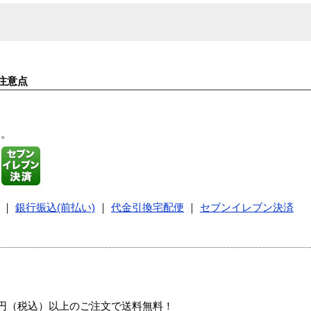
注意点
す。
｜
銀行振込(前払い)
｜
代金引換宅配便
｜
セブンイレブン決済
00円（税込）以上のご注文で送料無料！