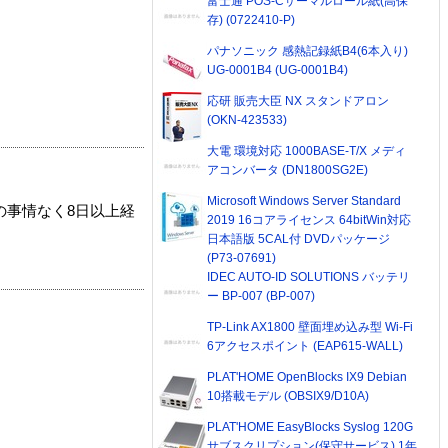
富士通 POS-Cサーマルロール紙(高保
存) (0722410-P)
パナソニック 感熱記録紙B4(6本入り)
UG-0001B4 (UG-0001B4)
応研 販売大臣 NX スタンドアロン
(OKN-423533)
大電 環境対応 1000BASE-T/X メディ
アコンバータ (DN1800SG2E)
Microsoft Windows Server Standard
の事情なく8日以上経
2019 16コアライセンス 64bitWin対応
日本語版 5CAL付 DVDパッケージ
(P73-07691)
IDEC AUTO-ID SOLUTIONS バッテリ
ー BP-007 (BP-007)
TP-Link AX1800 壁面埋め込み型 Wi-Fi
6アクセスポイント (EAP615-WALL)
PLAT'HOME OpenBlocks IX9 Debian
10搭載モデル (OBSIX9/D10A)
PLAT'HOME EasyBlocks Syslog 120G
サブスクリプション(保守サービス) 1年