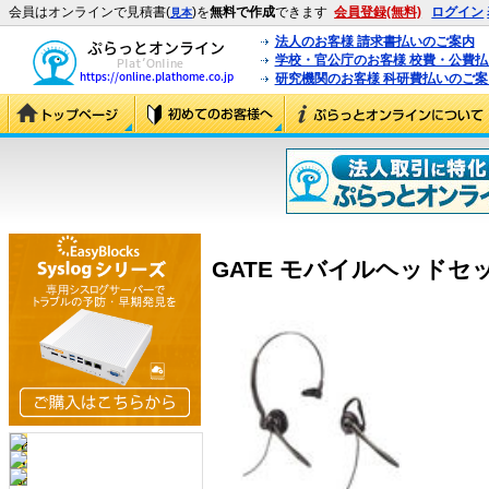
会員はオンラインで見積書(
)を
無料で作成
できます
会員登録(無料)
ログイン
見本
法人のお客様 請求書払いのご案内
学校・官公庁のお客様 校費・公費
研究機関のお客様 科研費払いのご案
GATE モバイルヘッドセット 