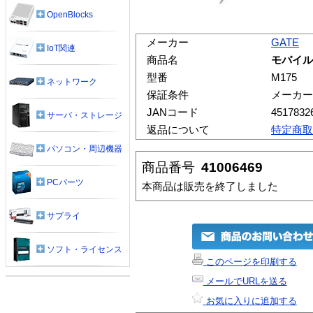
OpenBlocks
メーカー
GATE
IoT関連
商品名
モバイル
型番
M175
ネットワーク
保証条件
メーカー
JANコード
4517832
サーバ・ストレージ
返品について
特定商取
パソコン・周辺機器
商品番号
41006469
PCパーツ
本商品は販売を終了しました
サプライ
ソフト・ライセンス
このページを印刷する
メールでURLを送る
お気に入りに追加する