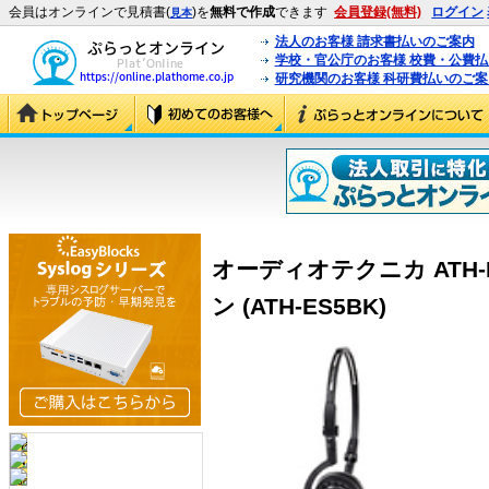
会員はオンラインで見積書(
)を
無料で作成
できます
会員登録(無料)
ログイン
見本
法人のお客様 請求書払いのご案内
学校・官公庁のお客様 校費・公費
研究機関のお客様 科研費払いのご案
オーディオテクニカ ATH-
ン (ATH-ES5BK)