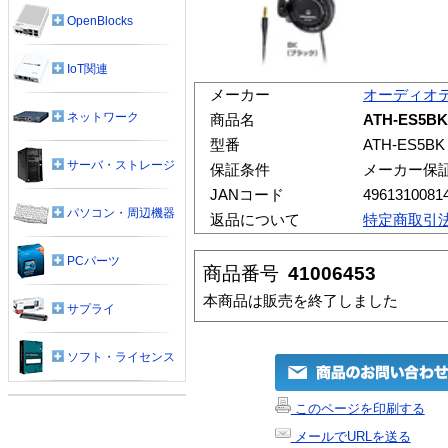
OpenBlocks
IoT関連
メーカー
オーディオ
ネットワーク
商品名
ATH-ES5
型番
ATH-ES5BK
サーバ・ストレージ
保証条件
メーカー保
JANコード
4961310081
パソコン・周辺機器
返品について
特定商取引
PCパーツ
商品番号
41006453
本商品は販売を終了しました
サプライ
ソフト・ライセンス
このページを印刷する
メールでURLを送る