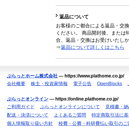
返品について
お客様のご都合による返品・交
ください。 商品開封後、または
合、返品・交換はお受けいたし
⇒
返品について詳しくはこちら
ぷらっとホーム株式会社
—
https://www.plathome.co.jp/
会社概要
株主・投資家情報
電子公告
OpenBlocks
ぷらっとオンライン
—
https://online.plathome.co.jp/
ご利用ガイド
ぷらっとオンラインについて
見積書・納
配送・決済について
よくあるご質問
特定商取引法に基
個人情報取り扱い方針
校費・公費・科研費払い取引のご