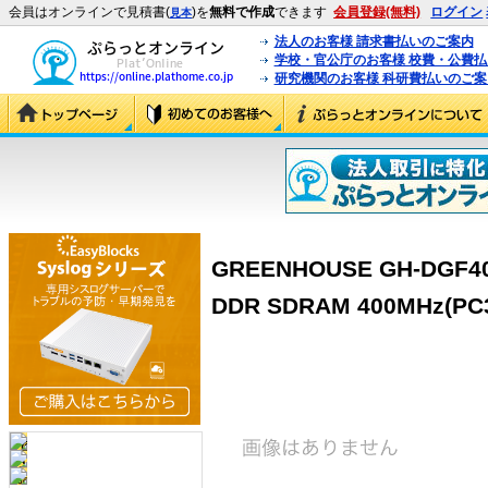
会員はオンラインで見積書(
)を
無料で作成
できます
会員登録(無料)
ログイン
見本
法人のお客様 請求書払いのご案内
学校・官公庁のお客様 校費・公費
研究機関のお客様 科研費払いのご案
GREENHOUSE GH-DGF400
DDR SDRAM 400MHz(PC3