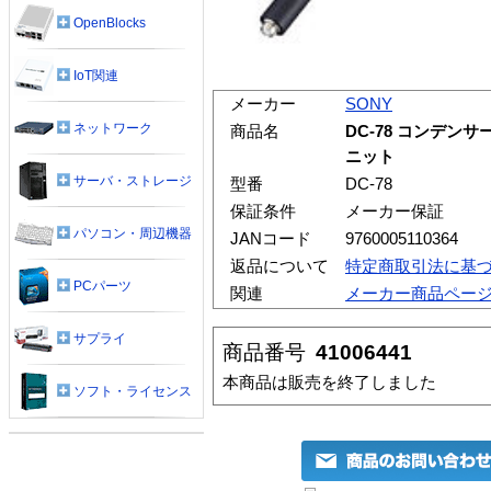
OpenBlocks
IoT関連
メーカー
SONY
ネットワーク
商品名
DC-78 コンデ
ニット
サーバ・ストレージ
型番
DC-78
保証条件
メーカー保証
パソコン・周辺機器
JANコード
9760005110364
返品について
特定商取引法に基
PCパーツ
関連
メーカー商品ペー
サプライ
商品番号
41006441
本商品は販売を終了しました
ソフト・ライセンス