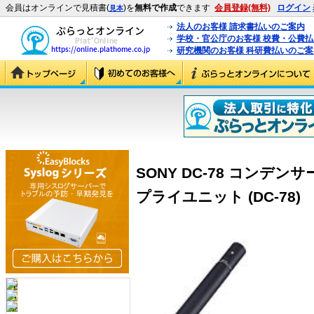
会員はオンラインで見積書(
)を
無料で作成
できます
会員登録(無料)
ログイン
見本
法人のお客様 請求書払いのご案内
学校・官公庁のお客様 校費・公費
研究機関のお客様 科研費払いのご案
SONY DC-78 コンデ
プライユニット (DC-78)