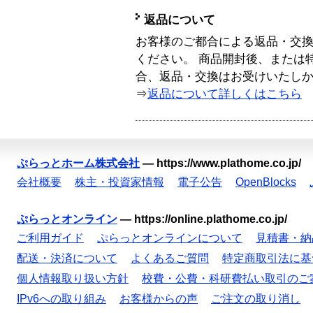
返品について
お客様のご都合による返品・交
ください。 商品開封後、または
合、返品・交換はお受けいたし
⇒
返品について詳しくはこちら
ぷらっとホーム株式会社
—
https://www.plathome.co.jp/
会社概要
株主・投資家情報
電子公告
OpenBlocks
ぷらっとオンライン
—
https://online.plathome.co.jp/
ご利用ガイド
ぷらっとオンラインについて
見積書・納
配送・決済について
よくあるご質問
特定商取引法に基
個人情報取り扱い方針
校費・公費・科研費払い取引のご
IPv6への取り組み
お客様からの声
ご注文の取り消し