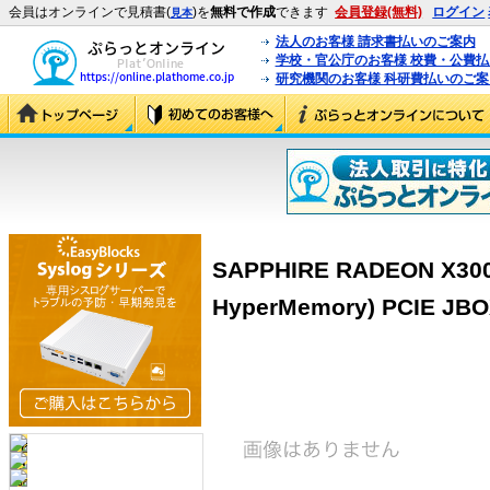
会員はオンラインで見積書(
)を
無料で作成
できます
会員登録(無料)
ログイン
見本
法人のお客様 請求書払いのご案内
学校・官公庁のお客様 校費・公費
研究機関のお客様 科研費払いのご案
SAPPHIRE RADEON X300
HyperMemory) PCIE JB