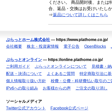
ください。 商品開封後、または
合、返品・交換はお受けいたし
⇒
返品について詳しくはこちら
ぷらっとホーム株式会社
—
https://www.plathome.co.jp/
会社概要
株主・投資家情報
電子公告
OpenBlocks
ぷらっとオンライン
—
https://online.plathome.co.jp/
ご利用ガイド
ぷらっとオンラインについて
見積書・納
配送・決済について
よくあるご質問
特定商取引法に基
個人情報取り扱い方針
校費・公費・科研費払い取引のご
IPv6への取り組み
お客様からの声
ご注文の取り消し
ソーシャルメディア
Twitter公式アカウント
Facebook公式ページ