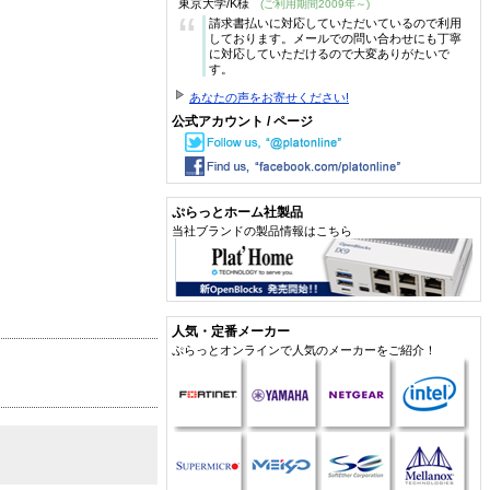
東京大学/K様
(ご利用期間2009年～)
“
請求書払いに対応していただいているので利用
しております。メールでの問い合わせにも丁寧
に対応していただけるので大変ありがたいで
す。
あなたの声をお寄せください!
公式アカウント / ページ
ぷらっとホーム社製品
当社ブランドの製品情報はこちら
人気・定番メーカー
ぷらっとオンラインで人気のメーカーをご紹介！