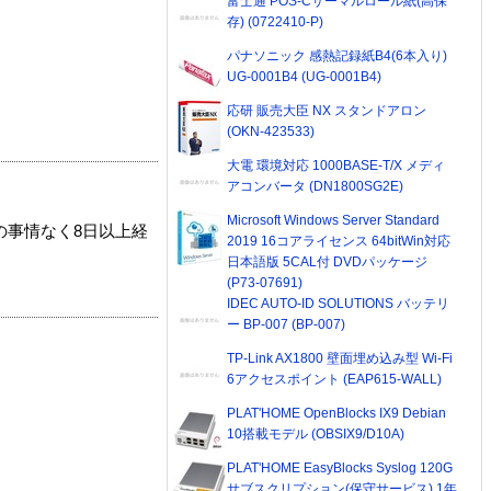
富士通 POS-Cサーマルロール紙(高保
存) (0722410-P)
パナソニック 感熱記録紙B4(6本入り)
UG-0001B4 (UG-0001B4)
応研 販売大臣 NX スタンドアロン
(OKN-423533)
大電 環境対応 1000BASE-T/X メディ
アコンバータ (DN1800SG2E)
Microsoft Windows Server Standard
の事情なく8日以上経
2019 16コアライセンス 64bitWin対応
日本語版 5CAL付 DVDパッケージ
(P73-07691)
IDEC AUTO-ID SOLUTIONS バッテリ
ー BP-007 (BP-007)
TP-Link AX1800 壁面埋め込み型 Wi-Fi
6アクセスポイント (EAP615-WALL)
PLAT'HOME OpenBlocks IX9 Debian
10搭載モデル (OBSIX9/D10A)
PLAT'HOME EasyBlocks Syslog 120G
サブスクリプション(保守サービス) 1年