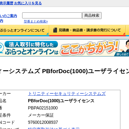
表示履歴
お気に入りを見る
払いのご案内
内
型番まとめ検索»
ステムズ PBforDoc(1000)ユーザライセ
ーカー
トリニティーセキュリティーシステムズ
品名
PBforDoc(1000)ユーザライセンス
番
PBPA02151000
証条件
メーカー保証
ANコード
9760012008937