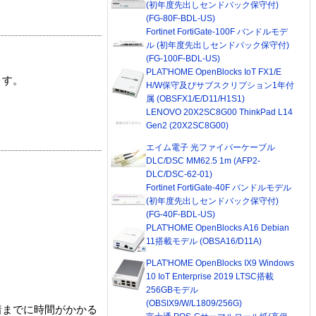
(初年度先出しセンドバック保守付)
(FG-80F-BDL-US)
Fortinet FortiGate-100F バンドルモデ
ル (初年度先出しセンドバック保守付)
(FG-100F-BDL-US)
PLAT'HOME OpenBlocks IoT FX1/E
ます。
H/W保守及びサブスクリプション1年付
属 (OBSFX1/E/D11/H1S1)
LENOVO 20X2SC8G00 ThinkPad L14
Gen2 (20X2SC8G00)
エイム電子 光ファイバーケーブル
DLC/DSC MM62.5 1m (AFP2-
DLC/DSC-62-01)
Fortinet FortiGate-40F バンドルモデル
(初年度先出しセンドバック保守付)
(FG-40F-BDL-US)
PLAT'HOME OpenBlocks A16 Debian
11搭載モデル (OBSA16/D11A)
PLAT'HOME OpenBlocks IX9 Windows
10 IoT Enterprise 2019 LTSC搭載
256GBモデル
(OBSIX9/W/L1809/256G)
着までに時間がかかる