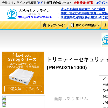
会員はオンラインで見積書(
)を
無料で作成
できます
会員登録(無料)
ログイン
見本
法人のお客様 請求書払いのご案内
学校・官公庁のお客様 校費・公費
研究機関のお客様 科研費払いのご案
トリニティーセキュリティーシ
(PBPA02151000)
メ
商
型
保
J