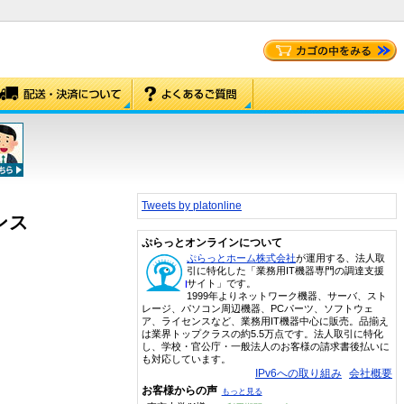
Tweets by platonline
ンス
ぷらっとオンラインについて
ぷらっとホーム株式会社
が運用する、法人取
引に特化した「業務用IT機器専門の調達支援
サイト」です。
1999年よりネットワーク機器、サーバ、スト
レージ、パソコン周辺機器、PCパーツ、ソフトウェ
ア、ライセンスなど、業務用IT機器中心に販売。品揃え
は業界トップクラスの約5.5万点です。法人取引に特化
し、学校・官公庁・一般法人のお客様の請求書後払いに
も対応しています。
IPv6への取り組み
会社概要
お客様からの声
もっと見る