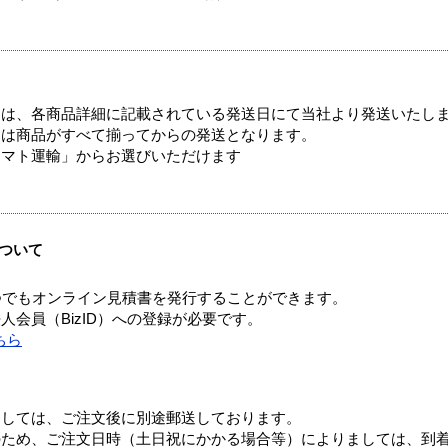
ては、各商品詳細に記載されている発送日にて当社より発送いたし
送は商品がすべて揃ってからの発送となります。
ヤマト運輸」からお選びいただけます
ついて
つでもオンライン見積書を発行することができます。
会員（BizID）への登録が必要です。
ちら
ましては、ご注文後に別途郵送しております。
のため、ご注文日時（土日祝にかかる場合等）によりましては、到