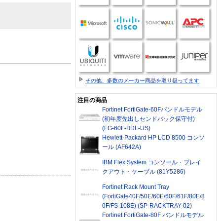
その他、多数のメーカー商品を取り扱ってます
注目の商品
Fortinet FortiGate-60Fバンドルモデル
(初年度先出しセンドバック保守付)
(FG-60F-BDL-US)
Hewlett-Packard HP LCD 8500 コンソ
ール (AF642A)
IBM Flex System コンソール・ブレイ
クアウト・ケーブル (81Y5286)
Fortinet Rack Mount Tray
(FortiGate40F/50E/60E/60F/61F/80E/8
0F/FS-108E) (SP-RACKTRAY-02)
Fortinet FortiGate-80F バンドルモデル