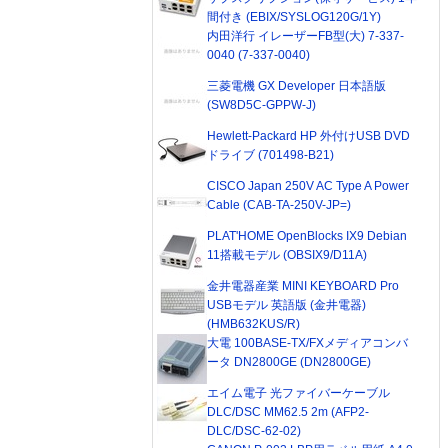
間付き (EBIX/SYSLOG120G/1Y)
内田洋行 イレーザーFB型(大) 7-337-
0040 (7-337-0040)
三菱電機 GX Developer 日本語版
(SW8D5C-GPPW-J)
Hewlett-Packard HP 外付けUSB DVD
ドライブ (701498-B21)
CISCO Japan 250V AC Type A Power
Cable (CAB-TA-250V-JP=)
PLAT'HOME OpenBlocks IX9 Debian
11搭載モデル (OBSIX9/D11A)
金井電器産業 MINI KEYBOARD Pro
USBモデル 英語版 (金井電器)
(HMB632KUS/R)
大電 100BASE-TX/FXメディアコンバ
ータ DN2800GE (DN2800GE)
エイム電子 光ファイバーケーブル
DLC/DSC MM62.5 2m (AFP2-
DLC/DSC-62-02)