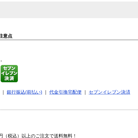
注意点
す。
｜
銀行振込(前払い)
｜
代金引換宅配便
｜
セブンイレブン決済
00円（税込）以上のご注文で送料無料！