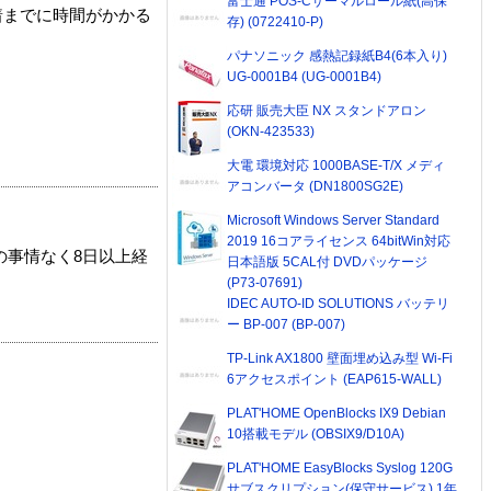
富士通 POS-Cサーマルロール紙(高保
着までに時間がかかる
存) (0722410-P)
パナソニック 感熱記録紙B4(6本入り)
UG-0001B4 (UG-0001B4)
応研 販売大臣 NX スタンドアロン
(OKN-423533)
大電 環境対応 1000BASE-T/X メディ
アコンバータ (DN1800SG2E)
Microsoft Windows Server Standard
2019 16コアライセンス 64bitWin対応
の事情なく8日以上経
日本語版 5CAL付 DVDパッケージ
(P73-07691)
IDEC AUTO-ID SOLUTIONS バッテリ
ー BP-007 (BP-007)
TP-Link AX1800 壁面埋め込み型 Wi-Fi
6アクセスポイント (EAP615-WALL)
PLAT'HOME OpenBlocks IX9 Debian
10搭載モデル (OBSIX9/D10A)
PLAT'HOME EasyBlocks Syslog 120G
サブスクリプション(保守サービス) 1年