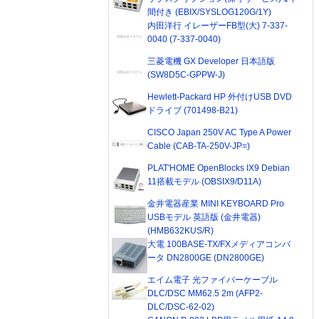
間付き (EBIX/SYSLOG120G/1Y)
内田洋行 イレーザーFB型(大) 7-337-
0040 (7-337-0040)
三菱電機 GX Developer 日本語版
(SW8D5C-GPPW-J)
Hewlett-Packard HP 外付けUSB DVD
ドライブ (701498-B21)
CISCO Japan 250V AC Type A Power
Cable (CAB-TA-250V-JP=)
PLAT'HOME OpenBlocks IX9 Debian
11搭載モデル (OBSIX9/D11A)
金井電器産業 MINI KEYBOARD Pro
USBモデル 英語版 (金井電器)
(HMB632KUS/R)
大電 100BASE-TX/FXメディアコンバ
ータ DN2800GE (DN2800GE)
エイム電子 光ファイバーケーブル
DLC/DSC MM62.5 2m (AFP2-
DLC/DSC-62-02)