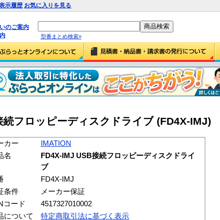
表示履歴
お気に入りを見る
払いのご案内
内
型番まとめ検索»
USB接続フロッピーディスクドライブ (FD4X-IMJ)
ーカー
IMATION
品名
FD4X-IMJ USB接続フロッピーディスクドライ
ブ
番
FD4X-IMJ
証条件
メーカー保証
ANコード
4517327010002
品について
特定商取引法に基づく表示