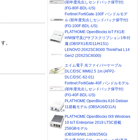
(初年度先出しセンドバック保守付)
(FG-80F-BDL-US)
Fortinet FortiGate-100F バンドルモデ
ル (初年度先出しセンドバック保守付)
(FG-100F-BDL-US)
PLAT'HOME OpenBlocks IoT FX1/E
H/W保守及びサブスクリプション1年付
ます。
属 (OBSFX1/E/D11/H1S1)
LENOVO 20X2SC8G00 ThinkPad L14
Gen2 (20X2SC8G00)
エイム電子 光ファイバーケーブル
DLC/DSC MM62.5 1m (AFP2-
DLC/DSC-62-01)
Fortinet FortiGate-40F バンドルモデル
(初年度先出しセンドバック保守付)
(FG-40F-BDL-US)
PLAT'HOME OpenBlocks A16 Debian
11搭載モデル (OBSA16/D11A)
PLAT'HOME OpenBlocks IX9 Windows
10 IoT Enterprise 2019 LTSC搭載
256GBモデル
(OBSIX9/W/L1809/256G)