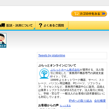
Tweets by platonline
ぷらっとオンラインについて
ぷらっとホーム株式会社
が運用する、法人取
引に特化した「業務用IT機器専門の調達支援
サイト」です。
1999年よりネットワーク機器、サーバ、スト
レージ、パソコン周辺機器、PCパーツ、ソフトウェ
ア、ライセンスなど、業務用IT機器中心に販売。品揃え
は業界トップクラスの約5.5万点です。法人取引に特化
し、学校・官公庁・一般法人のお客様の請求書後払いに
も対応しています。
IPv6への取り組み
会社概要
お客様からの声
もっと見る