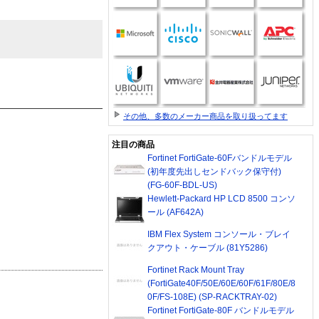
その他、多数のメーカー商品を取り扱ってます
注目の商品
Fortinet FortiGate-60Fバンドルモデル
(初年度先出しセンドバック保守付)
(FG-60F-BDL-US)
Hewlett-Packard HP LCD 8500 コンソ
ール (AF642A)
IBM Flex System コンソール・ブレイ
クアウト・ケーブル (81Y5286)
Fortinet Rack Mount Tray
(FortiGate40F/50E/60E/60F/61F/80E/8
0F/FS-108E) (SP-RACKTRAY-02)
Fortinet FortiGate-80F バンドルモデル