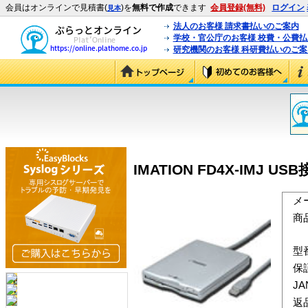
会員はオンラインで見積書(
)を
無料で作成
できます
会員登録(無料)
ログイン
見本
法人のお客様 請求書払いのご案内
学校・官公庁のお客様 校費・公費
研究機関のお客様 科研費払いのご案
IMATION FD4X-IMJ 
メ
商
型
保
J
返