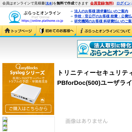
会員はオンラインで見積書(
)を
無料で作成
できます
会員登録(無料)
ログイン
見本
法人のお客様 請求書払いのご案内
学校・官公庁のお客様 校費・公費
研究機関のお客様 科研費払いのご案
トリニティーセキュリテ
PBforDoc(500)ユーザライ